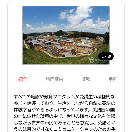
/
1
59
紹介
利用案内
情報
地図
すべての施設や教育プログラムが受講生の積極的な
参加を誘導しており、生活をしながら自然に英語の
体験学習ができるようになっています。英語圏の国
の村に似せた環境の中で、世界の様々な文化を体験
しながら世界の市民であることを意識し、英語とい
うのは目的ではなくコミュニケーションのための手