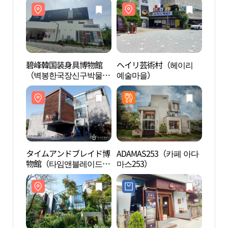
碧峰韓国装身具博物館
ヘイリ芸術村（헤이리
碧峰
（벽봉한국장신구박물
예술마을）
（벽
관）
관）
タイムアンドブレイド博
ADAMAS253（카페 아다
タイ
物館（타임앤블레이드
마스253）
物館
박물관）
박물