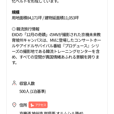
化ベルトを形成しています。
規模
用地面積84,171坪 / 建物延面積11,053坪
◎ 韓流旅行情報
EXOの「12月の奇蹟」のMVが撮影された京機未来教
育坡州キャンパスは、MVに登場したコンサートホー
ルやアイドルサバイバル番組『プロデュース』シリ
ーズの撮影地である韓流トレーニングセンターを含
め、すべての空間が異国情緒あふれる景観を誇りま
す。
収容人数
500人 (1泊基準)
住所
アクセス
京畿道 坡州市 炭県面 オルムシル路40