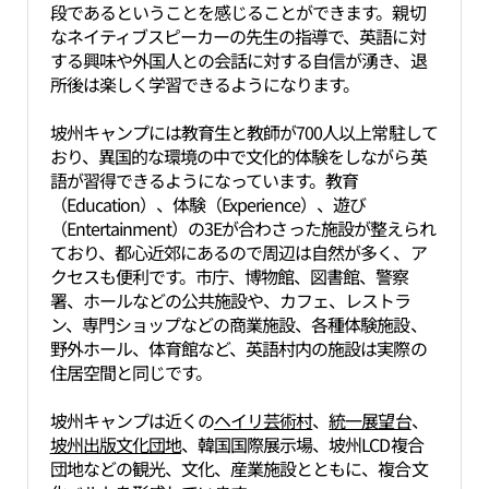
段であるということを感じることができます。親切
なネイティブスピーカーの先生の指導で、英語に対
する興味や外国人との会話に対する自信が湧き、退
所後は楽しく学習できるようになります。
坡州キャンプには教育生と教師が700人以上常駐して
おり、異国的な環境の中で文化的体験をしながら英
語が習得できるようになっています。教育
（Education）、体験（Experience）、遊び
（Entertainment）の3Eが合わさった施設が整えられ
ており、都心近郊にあるので周辺は自然が多く、ア
クセスも便利です。市庁、博物館、図書館、警察
署、ホールなどの公共施設や、カフェ、レストラ
ン、専門ショップなどの商業施設、各種体験施設、
野外ホール、体育館など、英語村内の施設は実際の
住居空間と同じです。
坡州キャンプは近くの
ヘイリ芸術村
、
統一展望台
、
坡州出版文化団地
、韓国国際展示場、坡州LCD複合
団地などの観光、文化、産業施設とともに、複合文