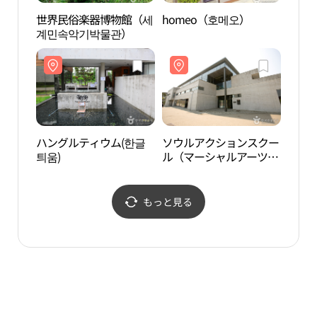
世界民俗楽器博物館（세
homeo（호메오）
ハン
계민속악기박물관）
틔움)
ハングルティウム(한글
ソウルアクションスクー
MUS
틔움)
ル（マーシャルアーツセ
이）
ンター）（서울액션스쿨
（마샬아트센터））
もっと見る