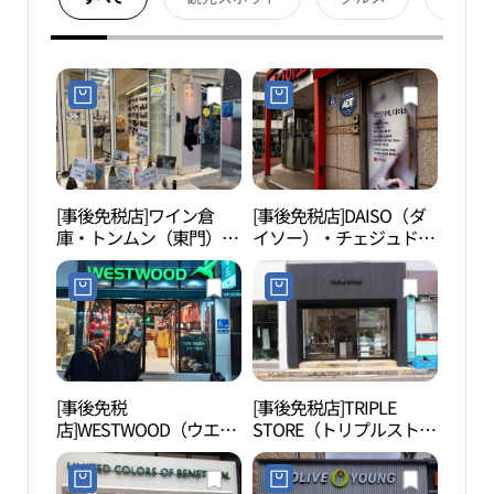
[事後免税店]ワイン倉
[事後免税店]DAISO（ダ
山地
庫・トンムン（東門）市
イソー）・チェジュドン
場店(와인창고 동문시장
ムン（済州東門）市場店
점)
(다이소 제주동문시장점)
[事後免税
[事後免税店]TRIPLE
観徳
店]WESTWOOD（ウエス
STORE（トリプルスト
（제
トウッド）・クジェジュ
ア）・チルソン（七星）
（旧済州）店(웨스트우
店(트리플스토어 칠성점)