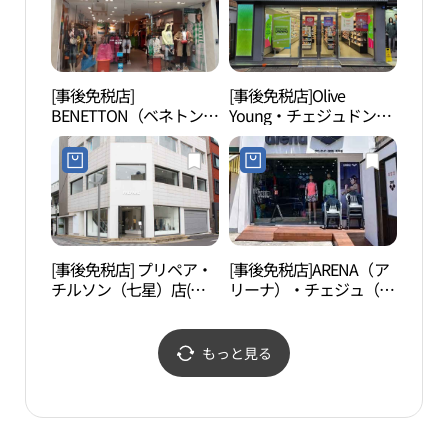
드 구제주점)
[事後免税店]
[事後免税店]Olive
済州
BENETTON（ベネトン）
Young・チェジュドンム
（제
(베네통)
ン（済州東門）市場店
관）
(올리브영 제주동문시장
점)
[事後免税店] プリペア・
[事後免税店]ARENA（ア
済州
チルソン（七星）店(프
リーナ）・チェジュ（済
ル・
리페어 칠성점)
州）店(아레나 제주점)
엔탈
もっと見る