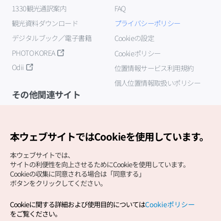
1330観光通訳案内
FAQ
観光資料ダウンロード
プライバシーポリシー
デジタルブック／電子書籍
Cookieの設定
PHOTO KOREA
Cookieポリシー
Odii
位置情報サービス利用規約
個人位置情報取扱いポリシー
その他関連サイト
韓国観光公社
K-MICE
本ウェブサイトではCookieを使用しています。
本ウェブサイトでは、
サイトの利便性を向上させるためにCookieを使用しています。
Cookieの収集に同意される場合は「同意する」
ボタンをクリックしてください。
Cookieに関する詳細および使用目的については
Cookieポリシー
Copyright (c) Korea Tourism Organization All Rights
をご覧ください。