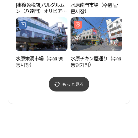
[事後免税店]パルダルム
水原南門市場（수원 남
正祖
ン（八達門）オリビア薬
문시장）
테마
局(팔달문올리비아약국)
水原栄洞市場（수원 영
水原チキン屋通り（수원
水原
동시장）
통닭거리）
성박
もっと見る