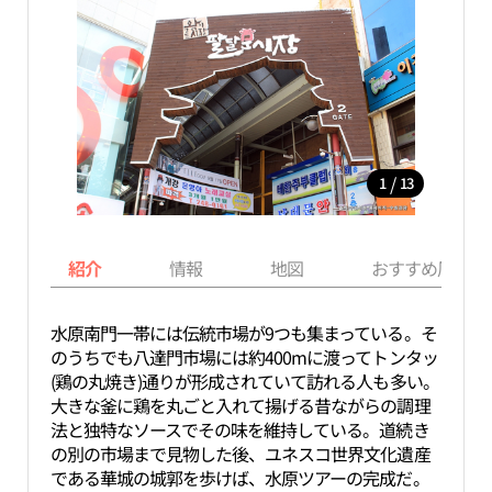
/
1
13
紹介
情報
地図
おすすめ周辺ス
水原南門一帯には伝統市場が9つも集まっている。そ
のうちでも八達門市場には約400mに渡ってトンタッ
(鶏の丸焼き)通りが形成されていて訪れる人も多い。
大きな釜に鶏を丸ごと入れて揚げる昔ながらの調理
法と独特なソースでその味を維持している。道続き
の別の市場まで見物した後、ユネスコ世界文化遺産
である華城の城郭を歩けば、水原ツアーの完成だ。