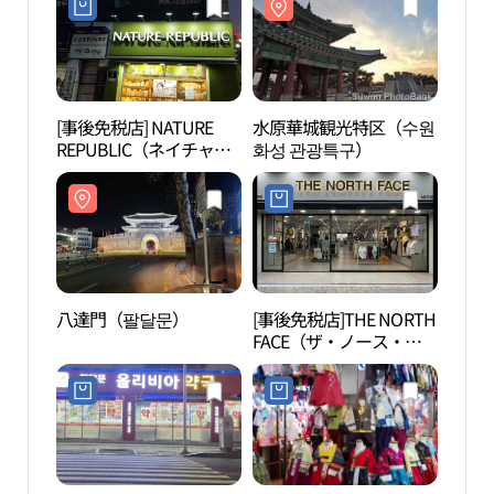
[事後免税店] NATURE
水原華城観光特区（수원
水原
REPUBLIC（ネイチャー
화성 관광특구）
화성 
リパブリック）・スウォ
ンナンムン（水原南門）
店(네이처리퍼블릭 수원
남문점)
八達門（팔달문）
[事後免税店]THE NORTH
水原
FACE（ザ・ノース・フ
통닭
ェイス）・スウォンナン
ムン（水原南門）店(노
스페이스 수원남문점)