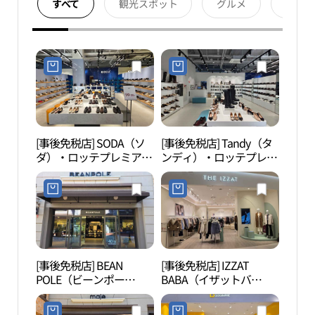
すべて
観光スポット
グルメ
宿泊
[事後免税店] SODA（ソ
[事後免税店] Tandy（タ
韓国
ダ）・ロッテプレミアム
ンディ）・ロッテプレミ
촌）
アウトレットキフン（器
アムアウトレットキフン
興）店(소다 롯데프리미
（器興）店(미셀바이탠
엄아울렛 기흥점)
디 롯데프리미엄아울렛
기흥점)
[事後免税店] BEAN
[事後免税店] IZZAT
京畿
POLE（ビーンポー
BABA（イザットバ
악당
ル）・ロッテプレミアム
バ）・ロッテプレミアム
アウトレットキフン（器
アウトレットキフン（器