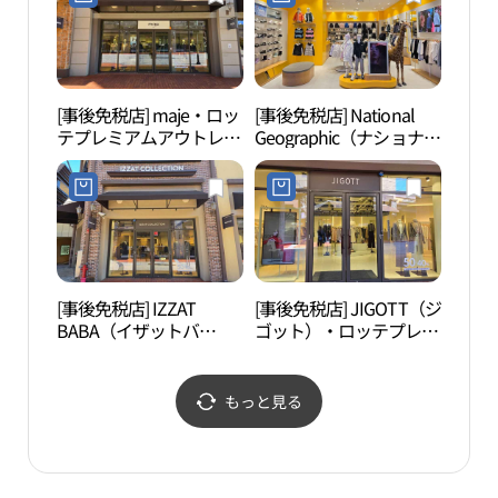
興）店(빈폴아울렛 롯데
興）店(더아이잗 롯데프
프리미엄아울렛 기흥점)
리미엄아울렛 기흥점)
[事後免税店] maje・ロッ
[事後免税店] National
京畿
テプレミアムアウトレッ
Geographic（ナショナル
물관
トキフン（器興）店(마
ジオグラフィック）・ロ
쥬 롯데프리미엄아울렛
ッテプレミアムアウトレ
기흥점)
ットキフン（器興）店
(내셔널지오그래픽키즈
롯데프리미엄아울렛 기
흥점)
[事後免税店] IZZAT
[事後免税店] JIGOTT（ジ
白南
BABA（イザットバ
ゴット）・ロッテプレミ
（백
バ）・ロッテプレミアム
アムアウトレットキフン
アウトレットキフン（器
（器興）店(지고트 롯데
興）店(더아이잗컬렉션
프리미엄아울렛 기흥점)
もっと見る
롯데프리미엄아울렛 기
흥점)