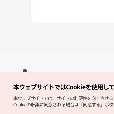
本ウェブサイトではCookieを使用し
Copyright (c) Korea Tourism Organization All Rights Reserved.
サイトエラー報告
公式メール
japanese@knto.or.kr
本ウェブサイトでは、サイトの利便性を向上させるため
Cookieの収集に同意される場合は「同意する」ボ