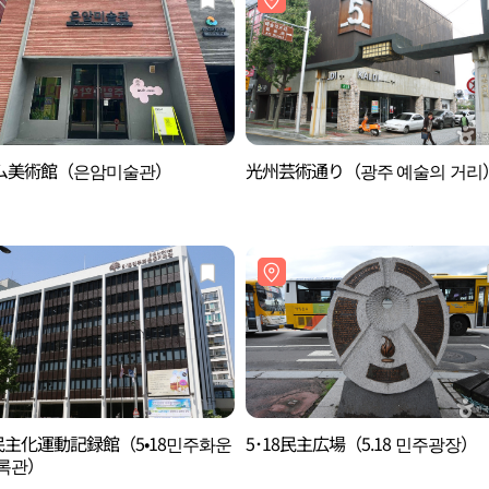
ム美術館（은암미술관）
光州芸術通り（광주 예술의 거리
8民主化運動記録館（5•18민주화운
5･18民主広場（5.18 민주광장）
기록관）