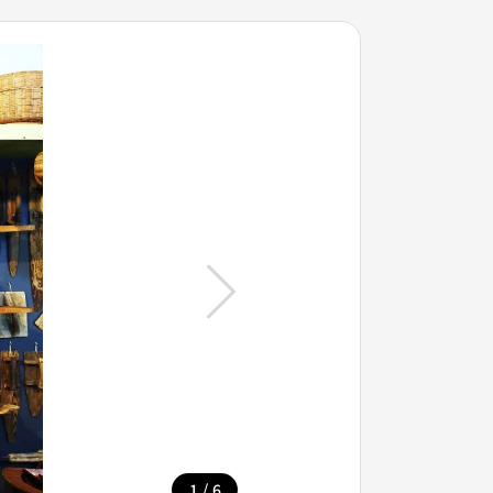
/
1
6