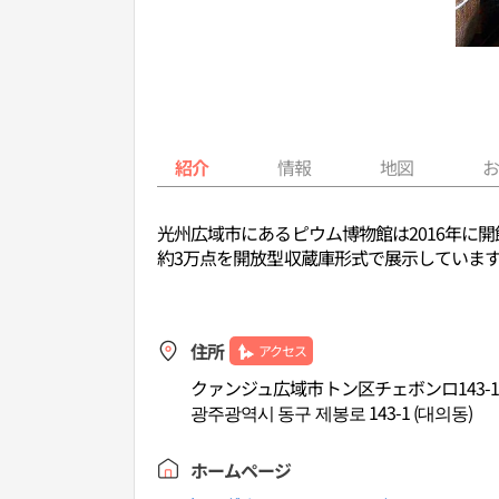
紹介
情報
地図
光州広域市にあるピウム博物館は2016年に
約3万点を開放型収蔵庫形式で展示していま
住所
アクセス
クァンジュ広域市トン区チェボンロ143-
광주광역시 동구 제봉로 143-1 (대의동)
ホームページ