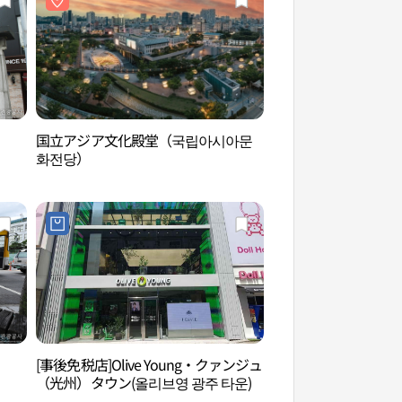
）
国立アジア文化殿堂（국립아시아문
チルンシビル（치른
화전당）
[事後免税店]Olive Young・クァンジュ
KKUM BREWERY
（光州）タウン(올리브영 광주 타운)