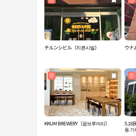
チルンシビル（치른시빌）
ウナ
KKUM BREWERY（꿈브루어리）
5.1
동 