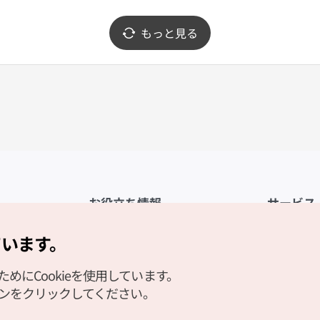
もっと見る
お役立ち情報
サービス
公式アプリ「VISITKOREA」
利用規約
ています。
1330観光通訳案内
FAQ
にCookieを使用しています。
観光資料ダウンロード
プライバシ
タンをクリックしてください。
デジタルブック／電子書籍
Cookieの