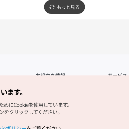
もっと見る
お役立ち情報
サービス
公式アプリ「VISITKOREA」
利用規約
ています。
1330観光通訳案内
FAQ
にCookieを使用しています。
観光資料ダウンロード
プライバシ
タンをクリックしてください。
デジタルブック／電子書籍
Cookieの
PHOTO KOREA
Cookieポ
okieポリシー
をご覧ください。