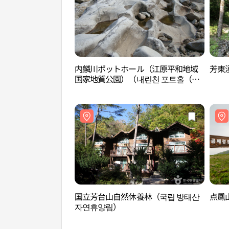
内麟川ポットホール（江原平和地域
芳東
国家地質公園）（내린천 포트홀（강
원평화지역 국가지질공원））
国立芳台山自然休養林（국립 방태산
点鳳
자연휴양림）