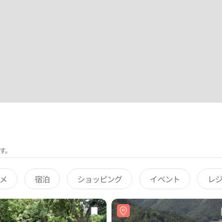
す。
メ
宿泊
ショッピング
イベント
レ