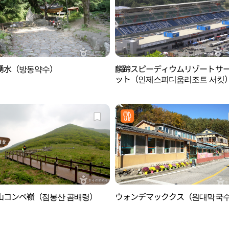
湧水（방동약수）
麟蹄スピーディウムリゾートサ
ット（인제스피디움리조트 서킷
山コンベ嶺（점봉산 곰배령）
ウォンデマッククス（원대막국