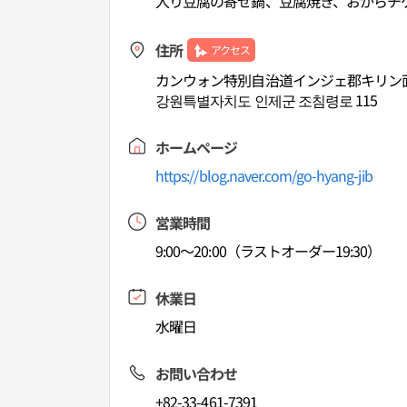
入り豆腐の寄せ鍋、豆腐焼き、おからチ
住所
アクセス
カンウォン特別自治道インジェ郡キリン面
강원특별자치도 인제군 조침령로 115
ホームページ
https://blog.naver.com/go-hyang-jib
営業時間
9:00～20:00（ラストオーダー19:30）
休業日
水曜日
お問い合わせ
+82-33-461-7391