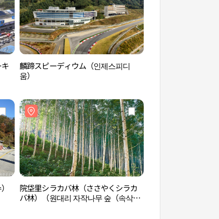
ーキ
麟蹄スピーディウム（인제스피디
内麟川ポットホール
）
움）
国家地質公園）（내
원평화지역 국가지
수）
院垈里シラカバ林（ささやくシラカ
点鳳山コンベ嶺（점
バ林）（원대리 자작나무 숲（속삭이
는 자작나무 숲））