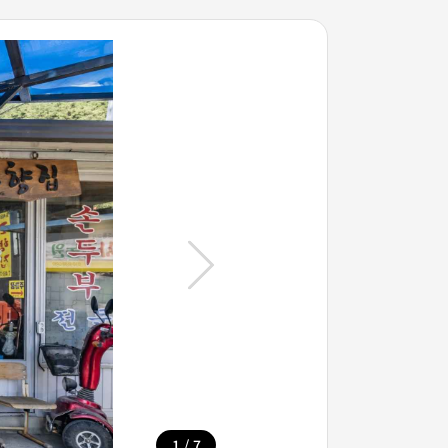
/
1
7