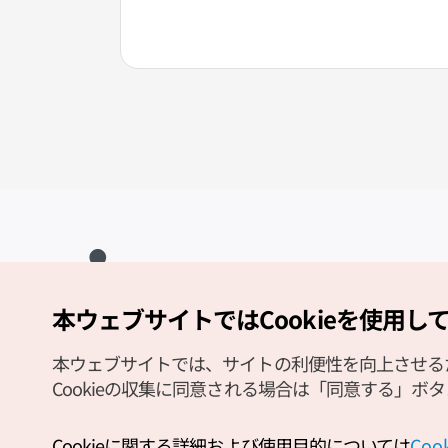
本ウェブサイトではCookieを使用し
Copyright (c) Korea Tourism Organization All Rights Reserved.
サイトエラー報告
公式メール
japanese@knto.or.kr
本ウェブサイトでは、サイトの利便性を向上させるため
Cookieの収集に同意される場合は「同意する」ボ
Cookieに関する詳細および使用目的については
Co