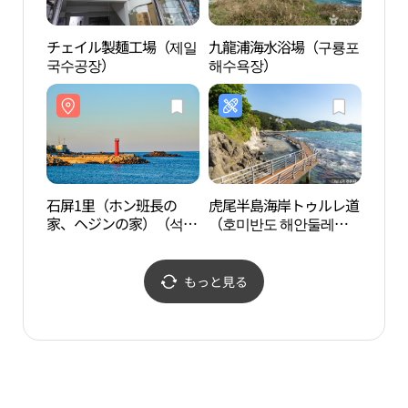
チェイル製麺工場（제일
九龍浦海水浴場（구룡포
九龍
국수공장）
해수욕장）
해수
石屏1里（ホン班長の
虎尾半島海岸トゥルレ道
虎尾
家、ヘジンの家）（석병
（호미반도 해안둘레
곶 해
1리）
길）
もっと見る