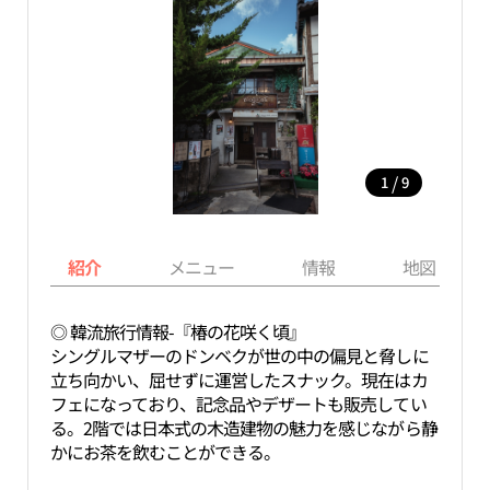
/
1
9
紹介
メニュー
情報
地図
◎ 韓流旅行情報-『椿の花咲く頃』
シングルマザーのドンベクが世の中の偏見と脅しに
立ち向かい、屈せずに運営したスナック。現在はカ
フェになっており、記念品やデザートも販売してい
る。2階では日本式の木造建物の魅力を感じながら静
かにお茶を飲むことができる。