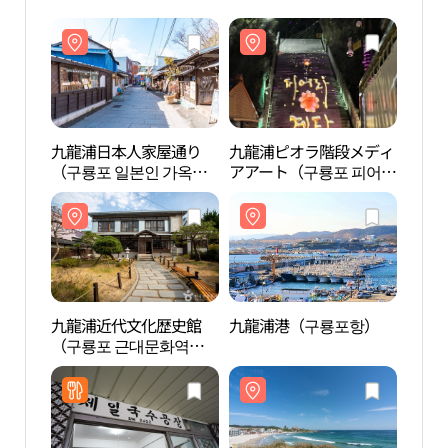
九龍浦日本人家屋通り
九龍浦ピオラ階段メディ
九龍
（구룡포 일본인 가옥거
アアート（구룡포 피어
（구룡
리）
라계단 미디어아트）
리）
九龍浦近代文化歴史館
九龍浦港（구룡포항）
九龍
（구룡포 근대문화역사
（구
관）
관）