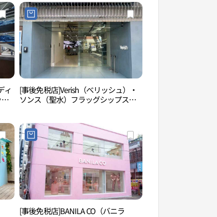
アディ
[事後免税店]Verish（べリッシュ）・
聖水洞カフェ通り（
ッ
ソンス（聖水）フラッグシップスト
리）
리지
ア(베리시 성수 플래그십스토어)
）
[事後免税店]BANILA CO（バニラ
youngchive聖水