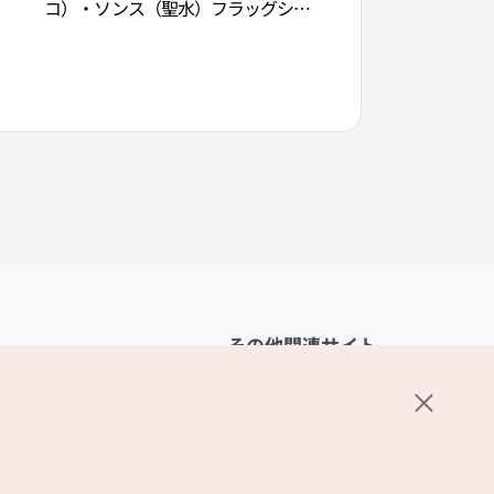
コ）・ソンス（聖水）フラッグシッ
점）
プストア(바닐라코 성수 플래그십 스
토어)
その他関連サイト
韓国観光公社
K-MICE
ーポリシー