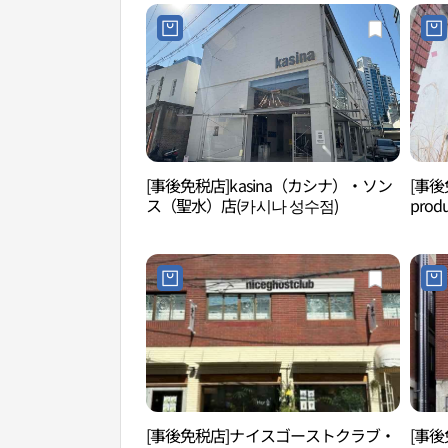
[事後免税店]kasina（カシナ）・ソン
[事後
ス（聖水）店(카시나 성수점)
produ
[事後免税店]ナイスゴーストクラブ・
[事