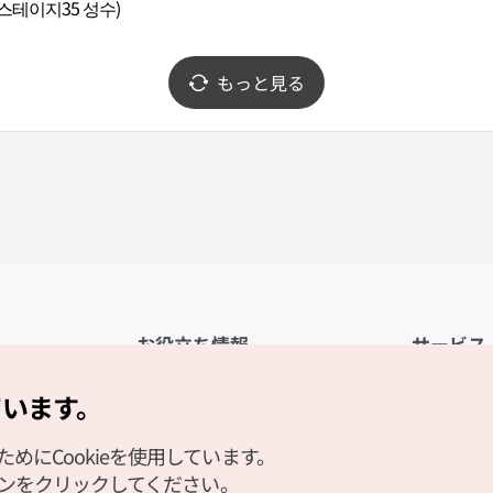
스테이지35 성수)
もっと見る
お役立ち情報
サービス
公式アプリ「VISITKOREA」
利用規約
ています。
1330観光通訳案内
FAQ
にCookieを使用しています。
観光資料ダウンロード
プライバシ
タンをクリックしてください。