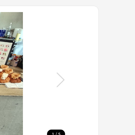
/
1
5