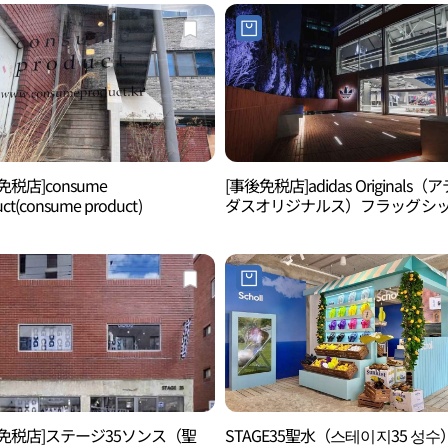
免税店]consume
[事後免税店]adidas Originals（
ct(consume product)
ダスオリジナルス）フラッグシ
プ・ソンス（聖水）(아디다스 오
널스 플래그십 성수)
後免税店]ステージ35ソンス（聖
STAGE35聖水（스테이지35 성수