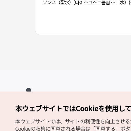
ソンス（聖水）(나이스고스트클럽 성
水）(
수)
本ウェブサイトではCookieを使用し
Copyright (c) Korea Tourism Organization All Rights Reserved.
サイトエラー報告
公式メール
japanese@knto.or.kr
本ウェブサイトでは、サイトの利便性を向上させるため
Cookieの収集に同意される場合は「同意する」ボ