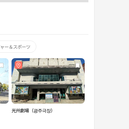
ジャー＆スポーツ
光州劇場（광주극장）
光州劇場（광주극장