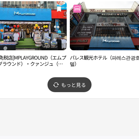
免税店]MPLAYGROUND（エムプ
パレス観光ホテル（파레스관광
グラウンド）・クァンジュ（光
텔）
2号店(엠플레이그라운드 광주2호
もっと見る