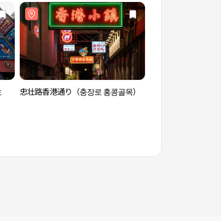
호
忠壮路香港通り（충장로 홍콩골목）
光州公園（광주공원