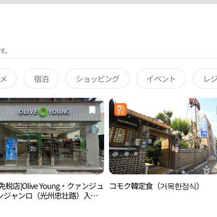
す。
メ
宿泊
ショッピング
イベント
レ
免税店]Olive Young・クァンジュ
コモク韓定食（거목한정식）
ンジャンロ（光州忠壮路）入口
올리브영 광주충장로입구점)