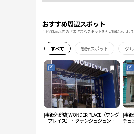
おすすめ周辺スポット
半径50km以内のさまざまなスポットを近い順に表示しま
すべて
観光スポット
グル
[事後免税店]WONDER PLACE（ワンダ
[事後
ープレイス）・クァンジュジュンア
チュ
ンロ（光州中央路）店(원더플레이스
店(
광주중앙로점)