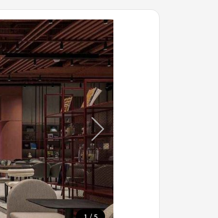
/
1
5