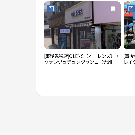
[事後免税店]OLENS（オーレンズ）・
[事後
クァンジュチュンジャンロ（光州忠
レイ
壮路）1号店(오렌즈 광주충장로1호점)
州）
점)