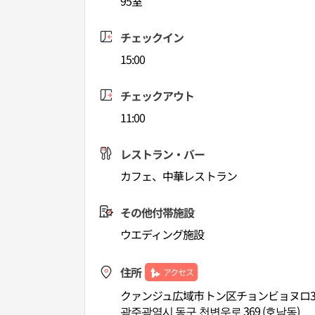
95室
チェックイン
15:00
チェックアウト
11:00
レストラン・バー
カフェ、中華レストラン
その他付帯施設
ウエディング施設
住所
アクセス
クァンジュ広域市トン区チョンビョヌロ3
광주광역시 동구 천변우로 369 (호남동)