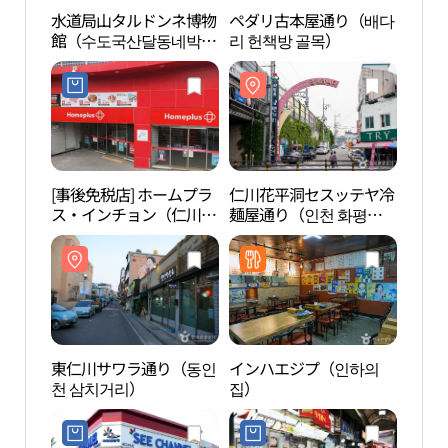
水道局山タルドンネ博物
ペダリ古本屋通り（배다
水道
館（수도국산달동네박물
리 헌책방 골목）
館（
관）
관）
[事後免税店] ホームプラ
仁川花平洞セスッテヤ冷
仁川
ス・インチョン（仁川）
麺屋通り（인천 화평동
麺屋
店(홈플러스 인천숭의점)
세숫대야 냉면 거리）
세숫대
東仁川サワラ通り（동인
インハエジプ（인하의
ヌー
천 삼치거리）
집）
ム（