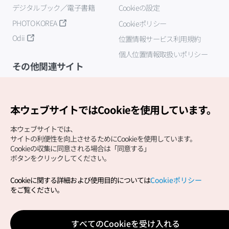
デジタルブック／電子書籍
Cookieの設定
PHOTO KOREA
Cookieポリシー
Odii
位置情報サービス利用規約
個人位置情報取扱いポリシー
その他関連サイト
韓国観光公社
K-MICE
本ウェブサイトではCookieを使用しています。
本ウェブサイトでは、
サイトの利便性を向上させるためにCookieを使用しています。
Cookieの収集に同意される場合は「同意する」
ボタンをクリックしてください。
Cookieに関する詳細および使用目的については
Cookieポリシー
Copyright (c) Korea Tourism Organization All Rights
をご覧ください。
Reserved.
サイトエラー報告
公式メール
japanese@knto.or.kr
すべてのCookieを受け入れる