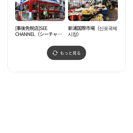
[事後免税店]SEE
新浦国際市場（신포국제
自由
CHANNEL（シーチャン
시장）
공원
ネル）眼鏡・トンインチ
ョン（東仁川）店(씨채
널안경 동인천점)
もっと見る