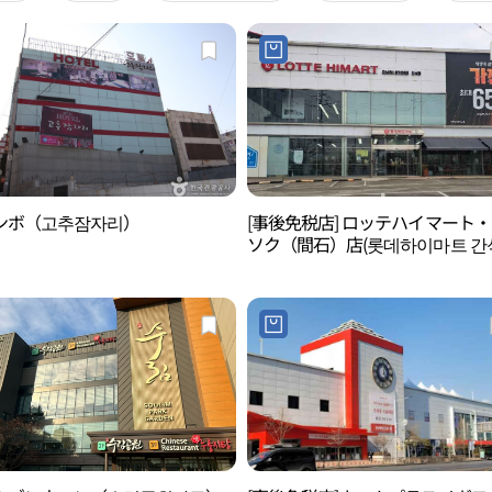
ンボ（고추잠자리）
[事後免税店] ロッテハイマート
ソク（間石）店(롯데하이마트 간