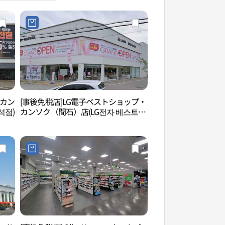
・カン
[事後免税店]LG電子ベストショップ・
仁川文化芸術会館（
석점)
カンソク（間石）店(LG전자 베스트샵
관）
간석점)