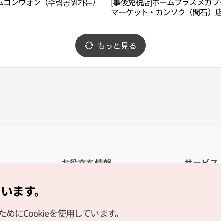
ムゴンウォン（수림공원가든）
[事後免税店]ホームプラスメガフ
マーケット・カンソク（間石）店
플러스 메가푸드마켓 간석점)
もっと見る
お役立ち情報
サービス
公式アプリ「VISITKOREA」
利用規約
ています。
1330観光通訳案内
FAQ
にCookieを使用しています。
観光資料ダウンロード
プライバシ