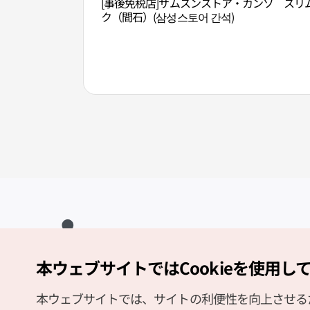
[事後免税店]サムスンストア・カンソ
スリ
ク（間石）(삼성스토어 간석)
本ウェブサイトではCookieを使用し
Copyright (c) Korea Tourism Organization All Rights Reserved.
サイトエラー報告
公式メール
japanese@knto.or.kr
本ウェブサイトでは、サイトの利便性を向上させるため