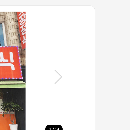
/
1
14