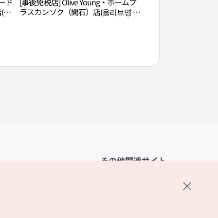
ード
[事後免税店] Olive Young・ホームプ
仁川文鶴競技場（仁
(홈
ラスカンソク（間石）店(올리브영 홈
プ競技場）（인천문
플러스 간석점)
월드컵경기장））
その他関連サイト
韓国観光公社
K-MICE
ーポリシー