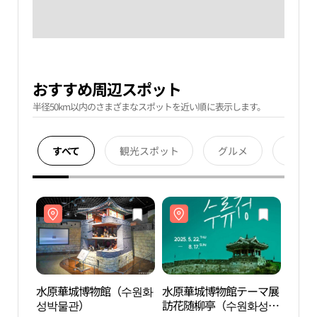
おすすめ周辺スポット
半径50km以内のさまざまなスポットを近い順に表示します。
すべて
観光スポット
グルメ
宿泊
水原華城博物館（수원화
水原華城博物館テーマ展
水原
성박물관）
訪花随柳亭（수원화성박
성박