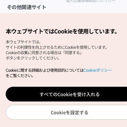
個人位置情報取扱いポリシー
その他関連サイト
韓国観光公社
K-MICE
本ウェブサイトではCookieを使用しています。
本ウェブサイトでは、
サイトの利便性を向上させるためにCookieを使用しています。
Cookieの収集に同意される場合は「同意する」
ボタンをクリックしてください。
Cookieに関する詳細および使用目的については
Cookieポリシー
Copyright (c) Korea Tourism Organization All Rights
をご覧ください。
Reserved.
サイトエラー報告
公式メール
japanese@knto.or.kr
すべてのCookieを受け入れる
Cookieを設定する