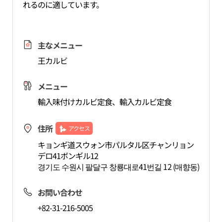
れるのに適しています。
主なメニュー
王カルビ
メニュー
輸入味付けカルビ定食、輸入カルビ定食
住所
アクセス
キョンギ道スウォン市パルタル区チャンリョン
デロ41ボンギル12
경기도 수원시 팔달구 창룡대로41번길 12 (매향동)
お問い合わせ
+82-31-216-5005