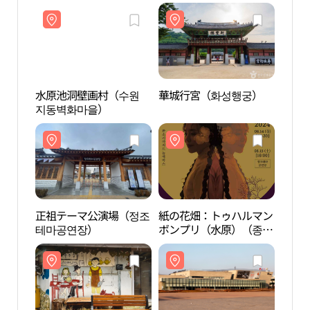
물관 테마전 방화수류
정）
水原池洞壁画村（수원
華城行宮（화성행궁）
華城
지동벽화마을）
正祖テーマ公演場（정조
紙の花畑：トゥハルマン
行宮
테마공연장）
ボンプリ（水原）（종이
벽화
꽃밭 : 두할망본풀이 - 수
원）