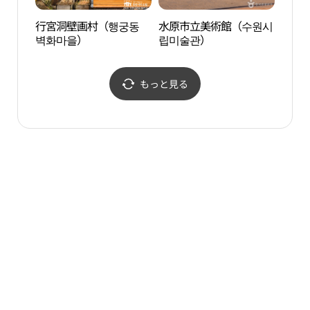
行宮洞壁画村（행궁동
水原市立美術館（수원시
水原
벽화마을）
립미술관）
통닭
もっと見る