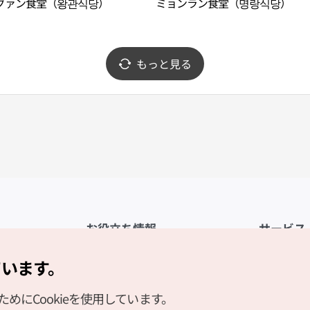
グァン食堂（왕관식당）
ミョンラン食堂（명랑식당）
もっと見る
お役立ち情報
サービス
公式アプリ「VISITKOREA」
利用規約
ています。
1330観光通訳案内
FAQ
にCookieを使用しています。
観光資料ダウンロード
プライバシ