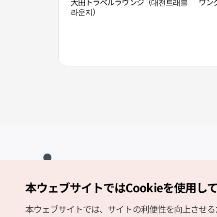
大田トラベルラウンジ（대전트래블
ワン
라운지）
本ウェブサイトではCookieを使用し
Copyright (c) Korea Tourism Organization All Rights Reserved.
サイトエラー報告
公式メール
japanese@knto.or.kr
本ウェブサイトでは、サイトの利便性を向上させるため