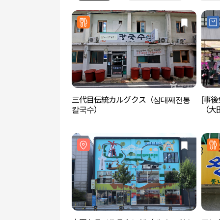
三代目伝統カルグクス（삼대째전통
[事後
칼국수）
（大