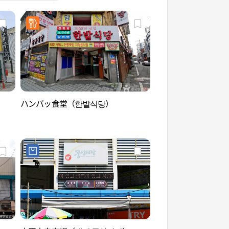
）
ハンバッ食堂（한밭식당）
クムドリハウス（꿈