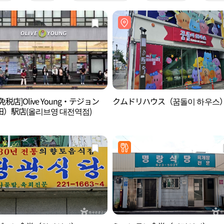
免税店]Olive Young・テジョン
クムドリハウス（꿈돌이 하우스
田）駅店(올리브영 대전역점)