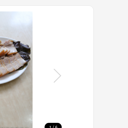
/
1
6