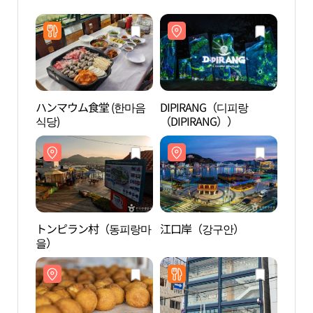
ハンマウム食堂 (한마음
DIPIRANG（디피랑
DIP
식당)
（DIPIRANG））
（DIP
トンピラン村（동피랑마
江口岸（강구안）
江口
을）