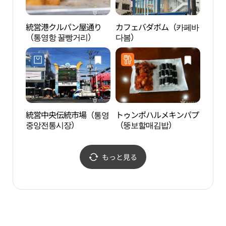
統営港クルパン屋通り
カフェバダボム（카페바
統営 
（통영항 꿀빵거리）
다봄）
관）
統営中央伝統市場（통영
トゥンポハルメキンパプ
統営
중앙전통시장）
（뚱보할매김밥）
もっと見る