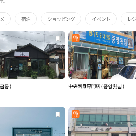
す。
メ
宿泊
ショッピング
イベント
レ
금동 )
中央刺身専門店 ( 중앙횟집 )