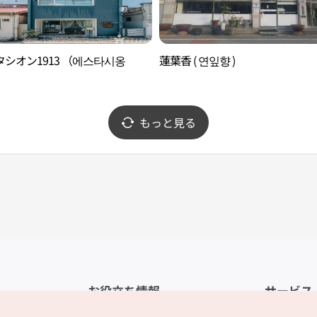
シオン1913 （에스타시옹
蓮葉香 ( 연잎향 )
）
もっと見る
お役立ち情報
サービス