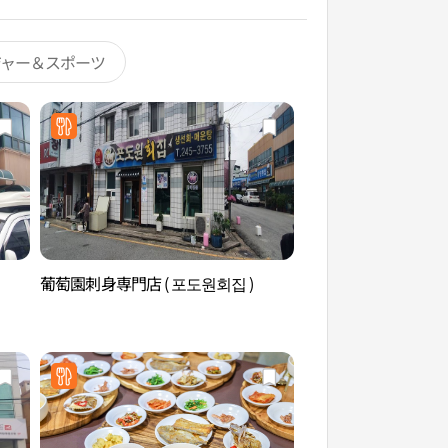
ジャー＆スポーツ
葡萄園刺身専門店 ( 포도원회집 )
木浦近代歴史館2館
2관）