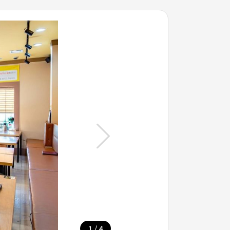
/
1
4