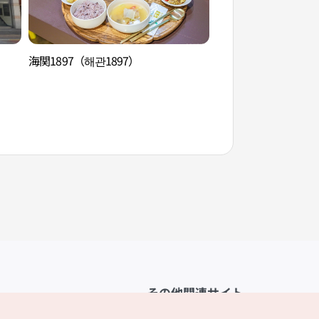
海関1897（해관1897）
木浦西山洞ポリマダ
포 서산동 보리마당
その他関連サイト