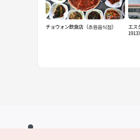
チョウォン飲食店（초원음식점）
エスタ
1913