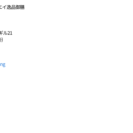
ギエイ逸品御膳
ル21
)
ang