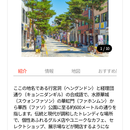
/
1
10
紹介
情報
地図
おすすめ周辺ス
ここの地名である行宮洞（ヘングンドン）と経理団
通り（キョンニダンギル）の合成語で、水原華城
（スウォンファソン）の華虹門（ファホンムン）か
ら華西（ファソ）公園に至る約600メートルの通りを
指します。伝統と現代が調和したトレンディな場所
で、個性あふれるグルメ店やユニークなカフェ、セ
レクトショップ、展示場などが開店するようにな