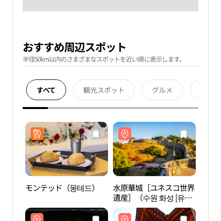
おすすめ周辺スポット
半径50km以内のさまざまなスポットを近い順に表示します。
すべて
観光スポット
グルメ
宿泊
モンテッド（몽테드）
水原華城［ユネスコ世界
水原
遺産］（수원 화성 [유네
遺産］
스코 세계유산]）
스코 