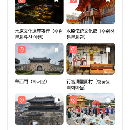
水原文化遺産夜行（수원
水原伝統文化館（수원전
華西
문화유산 야행）
통문화관）
華西門（화서문）
行宮洞壁画村（행궁동
長安
벽화마을）