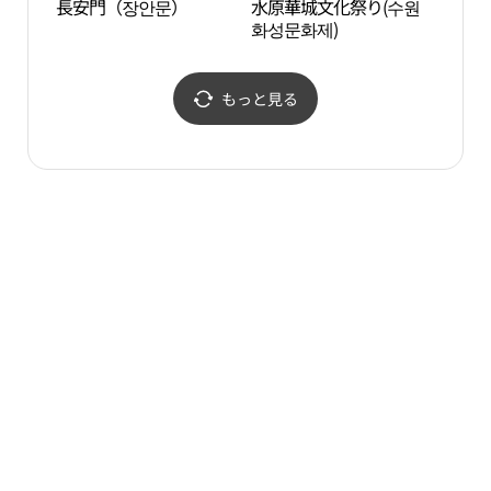
長安門（장안문）
水原華城文化祭り(수원
華虹
화성문화제)
もっと見る