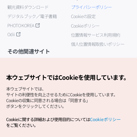
観光資料ダウンロード
プライバシーポリシー
デジタルブック／電子書籍
Cookieの設定
PHOTO KOREA
Cookieポリシー
Odii
位置情報サービス利用規約
個人位置情報取扱いポリシー
その他関連サイト
韓国観光公社
K-MICE
本ウェブサイトではCookieを使用しています。
本ウェブサイトでは、
サイトの利便性を向上させるためにCookieを使用しています。
Cookieの収集に同意される場合は「同意する」
ボタンをクリックしてください。
Cookieに関する詳細および使用目的については
Cookieポリシー
Copyright (c) Korea Tourism Organization All Rights
をご覧ください。
Reserved.
サイトエラー報告
公式メール