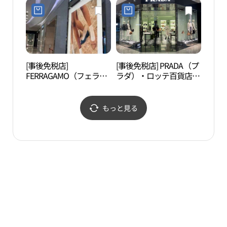
（光州）店(불가리 롯데
（光州）店(미우미우 롯
백화점 광주점)
데백화점 광주점)
[事後免税店]
[事後免税店] PRADA（プ
光州
FERRAGAMO（フェラガ
ラダ）・ロッテ百貨店ク
술의 
モ）・ロッテ百貨店クァ
ァンジュ（光州）店(프
ンジュ（光州）店(페라
라다 롯데백화점 광주점)
가모 롯데백화점 광주점)
もっと見る