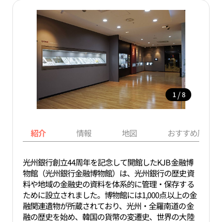
/
1
8
紹介
情報
地図
おすすめ周辺ス
光州銀行創立44周年を記念して開館したKJB金融博
物館（光州銀行金融博物館）は、光州銀行の歴史資
料や地域の金融史の資料を体系的に管理・保存する
ために設立されました。博物館には1,000点以上の金
融関連遺物が所蔵されており、光州・全羅南道の金
融の歴史を始め、韓国の貨幣の変遷史、世界の大陸