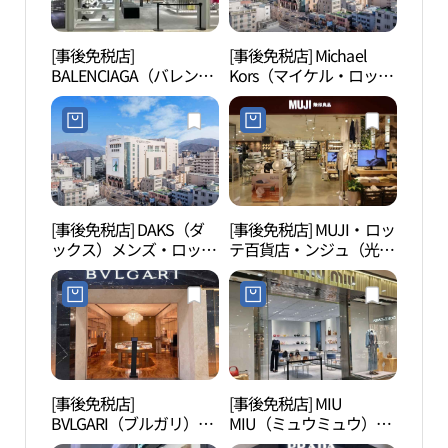
[事後免税店]
[事後免税店] Michael
錦南
BALENCIAGA（バレンシ
Kors（マイケル・ロッテ
アガ）・ロッテ百貨店ク
百貨店クァンジュ（光
ァンジュ（光州）店(발
州）店(마이클코어스 롯
렌시아가 롯데백화점 광
데백화점 광주점)
주점)
[事後免税店] DAKS（ダ
[事後免税店] MUJI・ロッ
光州
ックス）メンズ・ロッテ
テ百貨店・ンジュ（光
百貨店クァンジュ（光
州）店(MUJI 롯데백화점
州）店(닥스남성 롯데백
광주점)
화점 광주점)
[事後免税店]
[事後免税店] MIU
5.1
BVLGARI（ブルガリ）・
MIU（ミュウミュウ）・
（5•
ロッテ百貨店・ンジュ
ロッテ百貨店・ンジュ
관）