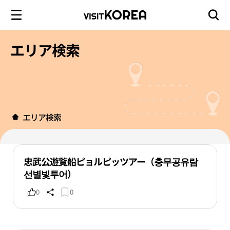
エリア検索
エリア検索
忠武公遊覧船ピョルピッツアー（충무공유람
선별빛투어）
0
0