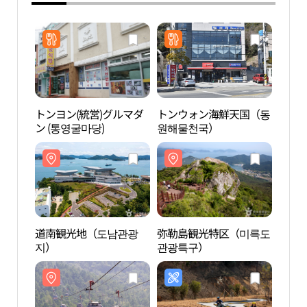
トンヨン(統営)グルマダ
トンウォン海鮮天国（동
道南
ン (통영굴마당)
원해물천국）
지）
道南観光地（도남관광
弥勒島観光特区（미륵도
統営
지）
관광특구）
케이