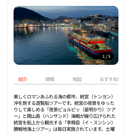
/
1
5
紹介
情報
地図
おすすめ周辺ス
美しくロマンあふれる海の都市、統営（トンヨン）
沖を旅する遊覧船ツアーです。統営の夜景をゆった
りして楽しめる「夜景ピョルピッ（星明かり）ツア
ー」と閑山島（ハンサンド）海戦が繰り広げられた
統営を船上から観光する「李舜臣（イ・スンシン）
勝戦地海上ツアー」は毎日実施されています。土曜