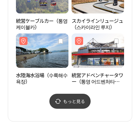
統営ケーブルカー（통영
スカイラインリュージュ
統営
케이블카）
（스카이라인 루지）
ー（
워）
水陸海水浴場（수륙해수
統営アドベンチャータワ
統営
욕장）
ー（통영 어드벤처타
워）
もっと見る