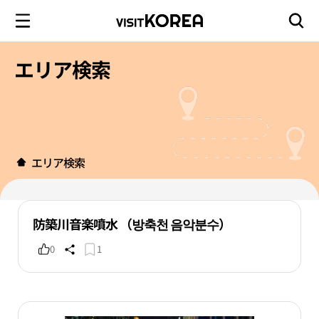
エリア検索
エリア検索
防築川音楽噴水 （방축천 음악분수）
0
1