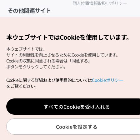
個人位置情報取扱いポリシー
その他関連サイト
韓国観光公社
K-MICE
本ウェブサイトではCookieを使用しています。
本ウェブサイトでは、
サイトの利便性を向上させるためにCookieを使用しています。
Cookieの収集に同意される場合は「同意する」
ボタンをクリックしてください。
Cookieに関する詳細および使用目的については
Cookieポリシー
Copyright (c) Korea Tourism Organization All Rights
をご覧ください。
Reserved.
サイトエラー報告
公式メール
japanese@knto.or.kr
すべてのCookieを受け入れる
Cookieを設定する