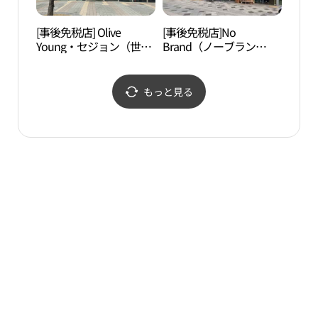
[事後免税店] Olive
[事後免税店]No
世宗
Young・セジョン（世
Brand（ノーブラン
종전
宗）Mallive（モリーブ）
ド）・セジョンナソン
店(올리브영 세종몰리브
（世宗羅城）店(노브랜
점)
드 세종나성점)
もっと見る