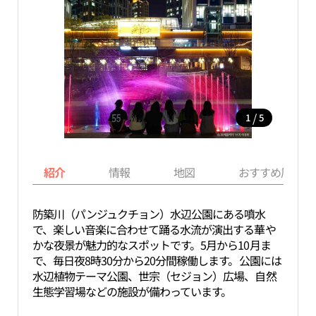
/
1
5
紹介
情報
地図
おすすめ周辺ス
防築川（パンジュクチョン）水辺公園にある噴水
で、楽しい音楽に合わせて踊る水流が演出する華や
かな夜景が魅力的なスポットです。5月から10月ま
で、毎日夜8時30分から20分間稼働します。公園には
水辺植物テーマ公園、世宗（セジョン）広場、自然
生態学習場などの施設が備わっています。