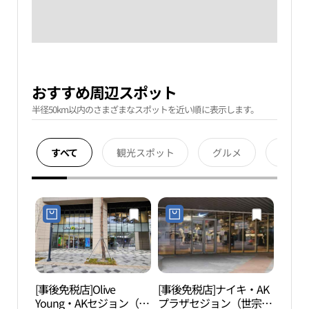
おすすめ周辺スポット
半径50km以内のさまざまなスポットを近い順に表示します。
すべて
観光スポット
グルメ
宿泊
[事後免税店]Olive
[事後免税店]ナイキ・AK
ミル
Young・AKセジョン（世
プラザセジョン（世宗）
루전