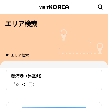
エリア検索
エリア検索
菱浦港（능포항）
0
0