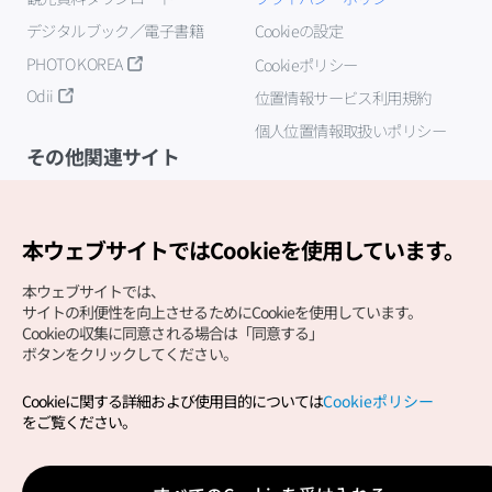
デジタルブック／電子書籍
Cookieの設定
PHOTO KOREA
Cookieポリシー
Odii
位置情報サービス利用規約
個人位置情報取扱いポリシー
その他関連サイト
韓国観光公社
K-MICE
本ウェブサイトではCookieを使用しています。
本ウェブサイトでは、
サイトの利便性を向上させるためにCookieを使用しています。
Cookieの収集に同意される場合は「同意する」
ボタンをクリックしてください。
Cookieに関する詳細および使用目的については
Cookieポリシー
Copyright (c) Korea Tourism Organization All Rights
をご覧ください。
Reserved.
サイトエラー報告
公式メール
japanese@knto.or.kr