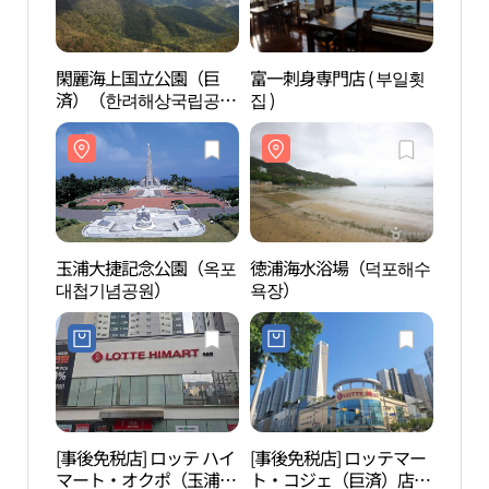
閑麗海上国立公園（巨
富一刺身専門店 ( 부일횟
閑麗
済）（한려해상국립공원
집 )
済）
（거제））
（거
玉浦大捷記念公園（옥포
徳浦海水浴場（덕포해수
徳浦
대첩기념공원）
욕장）
욕장
[事後免税店] ロッテ ハイ
[事後免税店] ロッテマー
巨済
マート・オクポ（玉浦）
ト・コジェ（巨済）店
씨월