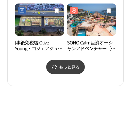
店(롯데하이마트 옥포점)
(롯데마트 거제점)
[事後免税店]Olive
SONO Calm巨済オーシ
巨済
Young・コジェアジュ
ャンアドベンチャー（소
제 조
（巨済鵝州）店(올리브
노캄 거제 오션어드벤
영 거제아주점)
처）
もっと見る