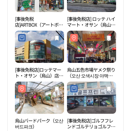
[事後免税
[事後免税店] ロッテ ハイ
烏山
店]ARTBOX（アートボッ
マート・オサン（烏山）
버드
クス）・オサン（烏山）
店(롯데하이마트 오산점)
店(아트박스 오산점)
[事後免税店]ロッテマー
烏山五色市場ヤメク祭り
烏山
ト・オサン（烏山）店
（오산 오색시장 야맥축
고인
(롯데마트 오산점)
제）
烏山バードパーク（오산
[事後免税店]ゴルフフレ
ディ
버드파크）
ンドゴルテリョゴルフ・
ース