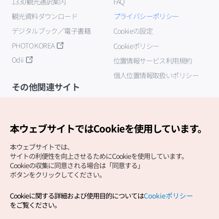
1330観光通訳案内
FAQ
観光資料ダウンロード
プライバシーポリシー
デジタルブック／電子書籍
Cookieの設定
PHOTO KOREA
Cookieポリシー
Odii
位置情報サービス利用規約
個人位置情報取扱いポリシー
その他関連サイト
韓国観光公社
K-MICE
本ウェブサイトではCookieを使用しています。
本ウェブサイトでは、
サイトの利便性を向上させるためにCookieを使用しています。
Cookieの収集に同意される場合は「同意する」
ボタンをクリックしてください。
Cookieに関する詳細および使用目的については
Cookieポリシー
Copyright (c) Korea Tourism Organization All Rights
をご覧ください。
Reserved.