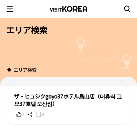
エリア検索
エリア検索
ザ・ヒュシクgoyo37ホテル烏山店（더휴식 고
요37호텔 오산점）
0
0