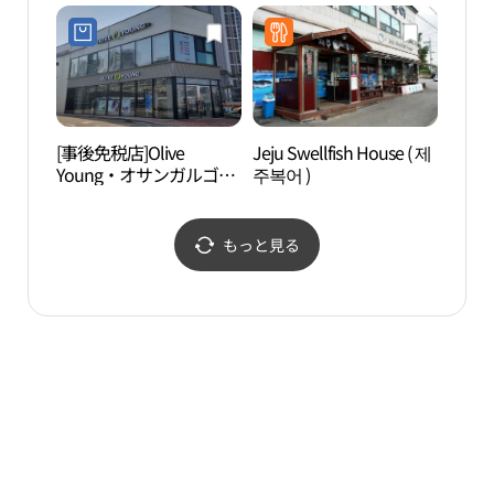
オサン（烏山）店(골프
커버
프렌드골때려골프 오산
동탄
점)
[事後免税店]Olive
Jeju Swellfish House ( 제
東灘
Young・オサンガルゴッ
주복어 )
（동
（烏山葛串）店(올리브
영 오산갈곶점)
もっと見る