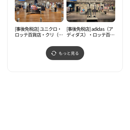
[事後免税店] ユニクロ・
[事後免税店] adidas（ア
岩寺
ロッテ百貨店・クリ（九
ディダス）・ロッテ百貨
（암
里）店(유니클로 롯데백
店・クリ（九里）店(아
관）
화점 구리점)
디다스 롯데백화점 구리
점)
もっと見る