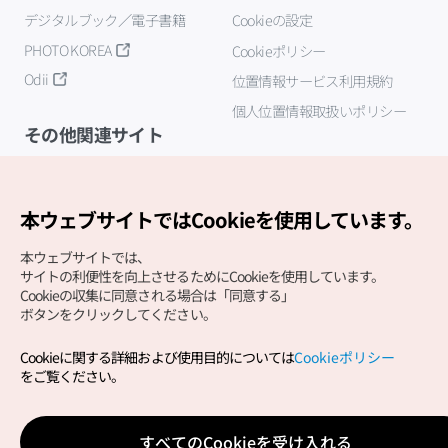
デジタルブック／電子書籍
Cookieの設定
PHOTO KOREA
Cookieポリシー
Odii
位置情報サービス利用規約
個人位置情報取扱いポリシー
その他関連サイト
韓国観光公社
K-MICE
本ウェブサイトではCookieを使用しています。
本ウェブサイトでは、
サイトの利便性を向上させるためにCookieを使用しています。
Cookieの収集に同意される場合は「同意する」
ボタンをクリックしてください。
Cookieに関する詳細および使用目的については
Cookieポリシー
Copyright (c) Korea Tourism Organization All Rights
をご覧ください。
Reserved.
サイトエラー報告
公式メール
japanese@knto.or.kr
すべてのCookieを受け入れる