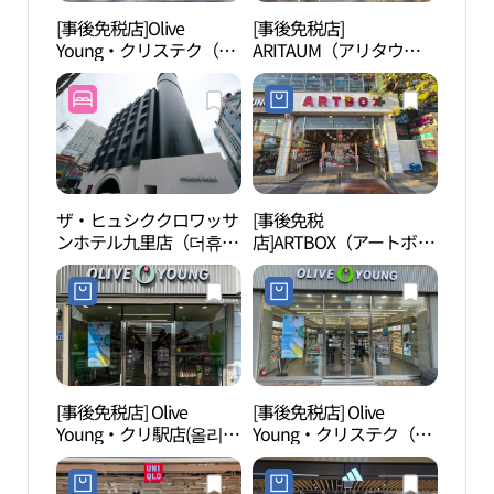
[事後免税店]Olive
[事後免税店]
長子
Young・クリステク（九
ARITAUM（アリタウ
원）
里水沢）十字路店(올리
ム）・クリ（九里）トル
브영 구리수택사거리점)
ダリ店(아리따움 구리돌
다리점)
ザ・ヒュシククロワッサ
[事後免税
九里
ンホテル九里店（더휴식
店]ARTBOX（アートボッ
界文
크로와상호텔 구리점）
クス）・クリ（九里）駅
구릉
店(아트박스 구리역점)
화유
[事後免税店] Olive
[事後免税店] Olive
龍馬
Young・クリ駅店(올리브
Young・クリステク（九
ンド
영 구리역점)
里水澤）店(올리브영 구
산（
리수택점)