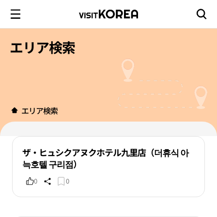
エリア検索
エリア検索
ザ・ヒュシクアヌクホテル九里店（더휴식 아
늑호텔 구리점）
0
0