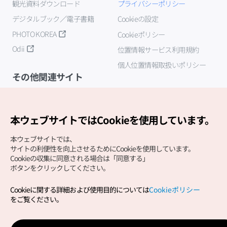
観光資料ダウンロード
プライバシーポリシー
デジタルブック／電子書籍
Cookieの設定
PHOTO KOREA
Cookieポリシー
Odii
位置情報サービス利用規約
個人位置情報取扱いポリシー
その他関連サイト
韓国観光公社
K-MICE
本ウェブサイトではCookieを使用しています。
本ウェブサイトでは、
サイトの利便性を向上させるためにCookieを使用しています。
Cookieの収集に同意される場合は「同意する」
ボタンをクリックしてください。
Cookieに関する詳細および使用目的については
Cookieポリシー
Copyright (c) Korea Tourism Organization All Rights
をご覧ください。
Reserved.
サイトエラー報告
公式メール