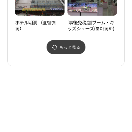
ホテル明洞 （호텔명
[事後免税店]ブーム・キ
南山
동）
ッズシューズ(붐아동화)
케이
もっと見る