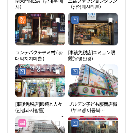
南大門MESA（남대문 메
三益ファッションタウン
貨幣
사）
（삼익패션타운）
관）
ワンテバクチヂミ村 ( 왕
[事後免税店]ユミョン眼
明洞 
대박지지미촌 )
鏡(유명안경)
武橋
남대문
동 관
[事後免税店]眼鏡と人々
ブルデン子ども服商店街
草田
(안경과사람들)
（부르뎅 아동복
（초
（Burdeng））
관）