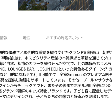
情報
地図
おすすめ周辺スポット
典的な優雅さと現代的な感覚を織り交ぜたグランド朝鮮釜山。朝鮮ホ
ド朝鮮釜山は、ホスピタリティ産業の本質探求と革新を通じてグロ
の海と自然、都市のカラーを盛り込んだ空間で、何の準備もなくふ
CHINE、LOUNGE & BAR、JOSUN DELIといった特色あるダ
など目的にあわせて利用可能です。全室Simmonsのプレミアム級
eの寝具を提供し熟睡をサポートしています。その他、プールやサウ
はチェックインからチェックアウト、またその後までホテル利用全般に
るグランド朝鮮のキッズ特化ブランドです。子ども客に配慮したデ
ーマにデザインされ、子どもたちの想像力と好奇心を刺激します。