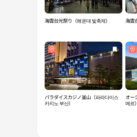
海雲台光祭り（해운대 빛축제）
海雲台
パラダイスカジノ釜山（파라다이스
オーシ
카지노 부산）
메르