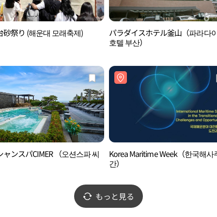
砂祭り (해운대 모래축제)
パラダイスホテル釜山（파라다
호텔 부산）
ャンスパCIMER （오션스파 씨
Korea Maritime Week（한국해사
）
간）
もっと見る