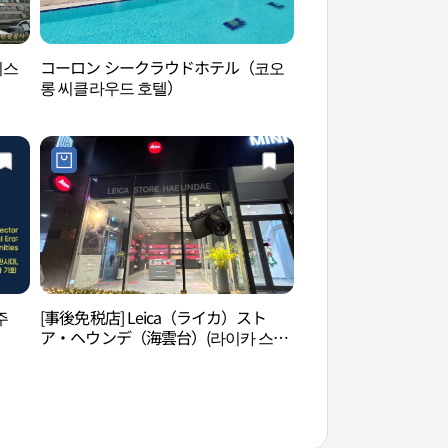
이스
コーロン シークラウドホテル（코오
パラダイスカジノ釜
롱 씨클라우드 호텔）
카지노 부산）
주
[事後免税店] Leica（ライカ）スト
海雲台海水浴場（해
ア・ヘウンデ（海雲台）(라이카 스토
어 해운대)