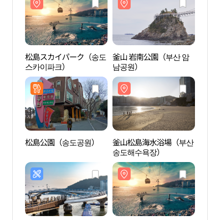
松島スカイパーク（송도
釜山 岩南公園（부산 암
松島
스카이파크）
남공원）
스카
松島公園（송도공원）
釜山松島海水浴場（부산
釜山
송도해수욕장）
송도