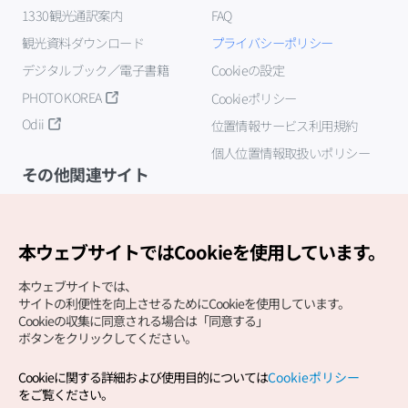
1330観光通訳案内
FAQ
観光資料ダウンロード
プライバシーポリシー
デジタルブック／電子書籍
Cookieの設定
PHOTO KOREA
Cookieポリシー
Odii
位置情報サービス利用規約
個人位置情報取扱いポリシー
その他関連サイト
韓国観光公社
K-MICE
本ウェブサイトではCookieを使用しています。
本ウェブサイトでは、
サイトの利便性を向上させるためにCookieを使用しています。
Cookieの収集に同意される場合は「同意する」
ボタンをクリックしてください。
Cookieに関する詳細および使用目的については
Cookieポリシー
Copyright (c) Korea Tourism Organization All Rights
をご覧ください。