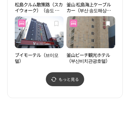
松島クルム散策路（スカ
釜山 松島海上ケーブル
絶影
イウォーク）（송도 구
カー（부산 송도해상케
안산
름산책로（스카이워
이블카）
크））
ブイモーテル（브이모
釜山ビーチ観光ホテル
ヒニ
텔）
（부산비치관광호텔）
울문
もっと見る