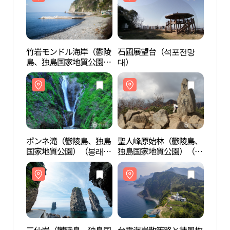
竹岩モンドル海岸（鬱陵
石圃展望台（석포전망
竹岩
島、独島国家地質公園）
대）
島、
（죽암 몽돌해안（울릉
（죽
도, 독도 국가지질공
도, 
원））
원）
ポンネ滝（鬱陵島、独島
聖人峰原始林（鬱陵島、
ポン
国家地質公園）（봉래폭
独島国家地質公園）（성
国家
포 (울릉도, 독도 국가지질
인봉 원시림（울릉도, 독
포 (
공원)）
도 국가지질공원））
공원)