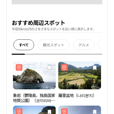
おすすめ周辺スポット
半径50km以内のさまざまなスポットを近い順に表示します。
すべて
観光スポット
グルメ
宿泊
象岩（鬱陵島、独島国家
羅里盆地（나리분지）
象岩
地質公園）（코끼리바위
地質
（울릉도, 독도 국가지질
（울릉
공원））
공원