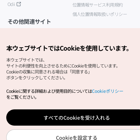
Odii
位置情報サービス利用規約
個人位置情報取扱いポリシー
その他関連サイト
韓国観光公社
K-MICE
本ウェブサイトではCookieを使用しています。
本ウェブサイトでは、
サイトの利便性を向上させるためにCookieを使用しています。
Cookieの収集に同意される場合は「同意する」
ボタンをクリックしてください。
Cookieに関する詳細および使用目的については
Cookieポリシー
Copyright (c) Korea Tourism Organization All Rights
をご覧ください。
Reserved.
サイトエラー報告
公式メール
japanese@knto.or.kr
すべてのCookieを受け入れる
Cookieを設定する