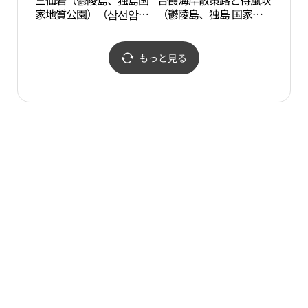
三仙岩（鬱陵島、独島国
台霞海岸散策路と待風坎
三仙
家地質公園）（삼선암
（鬱陵島、独島 国家地
家地
（울릉도, 독도 국가지질
質公園）（태하 해안산
（울릉
공원））
책로 및 대풍감（울릉도,
공원
독도 국가지질공원））
もっと見る