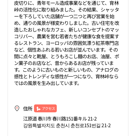
皮切りに、青年モール造成事業などを通じて、育林
峠の活性化に取り組みました。その結果、シャッタ
ーを下ろしていた店舗が一つ二つと再び営業を始
め、通りの風景が様変わりしました。古い住宅を改
造したおしゃれなカフェ、新しいコンセプトのマッ
コリバー、農業を営む若者たちが健康な食を提案す
るレストラン、ヨーロッパの雰囲気漂う紅茶専門店
など、個性あふれる若いお店が並んでいます。その
間に点々と靴屋、とうもろこし麺のお店、油屋、ポ
ン菓子のお店など、昔からあるお店が残っていま
す。このように古いものと新しいもの、アナログの
感性とトレンディな感性が一つになり、育林峠なら
ではの風景を生み出しています。
住所
アクセス
江原道 春川市 春川路151番キル 21-2
강원특별자치도 춘천시 춘천로151번길 21-2