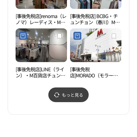
[事後免税店]renoma（レ
[事後免税店] BCBG・チ
春川
ノマ）レーディス・M百
ュンチョン（春川）M百
관）
貨店チュンチョン（春
貨店(BCBG 엠백화점 춘
川）店(레노마레이디스
천점)
엠백화점 춘천점)
[事後免税店]LINE（ライ
[事後免税
昭陽
ン）・M百貨店チュンチ
店]MORADO（モラー
（소
ョン（春川）店(라인 엠
ド）・M百貨店チュンチ
백화점 춘천점)
ョン（春川）店(모라도
엠백화점 춘천점)
もっと見る