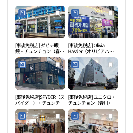
[事後免税店] ダビチ眼
[事後免税店] Olivia
春川
鏡・チュンチョン（春
Hassler（オリビアハス
（춘천
川）店(다비치안경 춘천
ラー）・チュンチョンミ
목）
점)
ョンドン（春川明洞）店
(올리비아하슬러 춘천명
동점)
[事後免税店]SPYDER（ス
[事後免税店] ユニクロ・
祝祭
パイダー）・チュンチョ
チュンチョン（春川）M
극장 
ン（春川）店(스파이더
百貨店(유니클로 엠백화
춘천점)
점 춘천점)