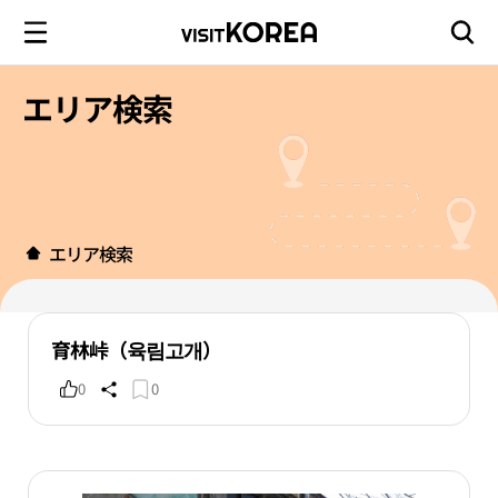
エリア検索
エリア検索
育林峠（육림고개）
0
0