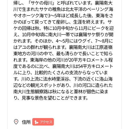
帰し、「サケの母川」と呼ばれています。襄陽南大
川で生まれたサケの稚魚は北太平洋のベーリング海
やオホーツク海で3～5年ほど成長した後、東海をさ
かのぼって戻ってきて産卵し、生涯を終えます。サ
ケの回帰は秋、特に10月中旬から11月にピークを迎
え、10月中旬頃に南大川一帯では襄陽サケ祭りが開
かれます。そのほか、4～5月にはウグイ、7～8月に
はアユの群れが観られます。襄陽南大川は江原道嶺
東地方の河川の中で、最も清らかで長いことで知ら
れます。東海岸の他の河川が20平方キロメートル程
度であるのに比べ、襄陽南大川は54平方キロメート
ルに上り、比較的たくさんの支流からなっていま
す。川の上流に法水峙里渓谷、下流の近くに洛山海
辺などの観光スポットがあり、川の河口に造られた
南大川生態観察路は秋になると葦林が銀色に染ま
り、見事な景色を望むことができます。
住所
アクセス