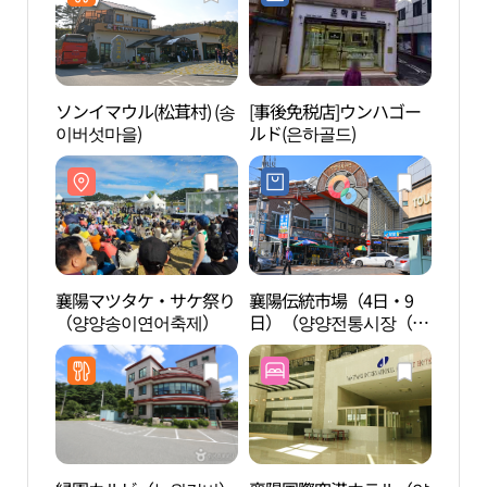
ソンイマウル(松茸村) (송
[事後免税店]ウンハゴー
襄陽
이버섯마을)
ルド(은하골드)
공항
襄陽マツタケ・サケ祭り
襄陽伝統市場（4日・9
鰲山
（양양송이연어축제）
日）（양양전통시장（4,
（오
9일））
관）