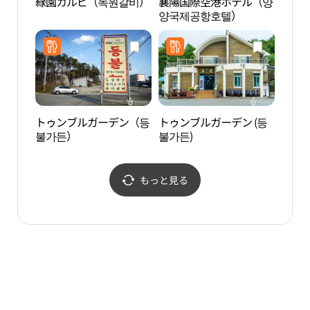
緑園カルビ（녹원갈비）
襄陽国際空港ホテル（양
洛山
양국제공항호텔）
공원
トゥンブルガーデン（등
トゥンブルガーデン (등
洛山
불가든）
불가든)
수욕
もっと見る