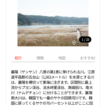
/
1
23
紹介
情報
地図
おすすめ周辺ス
襄陽（ヤンヤン）八景の第1景に挙げられる川。江原
道平昌郡の五台山（1,563メートル）を水源とする川
は、襄陽を横切って東海に注ぎます。区間別に最上
流からプヨン渓谷、法水峙里渓谷、漁城田川、南大
川（ナムデチョン）に分けることができます。襄陽
南大川は、韓国でも一番のサケの回帰河川です。韓
国に戻ってくるサケの70パーセント以上がここに回