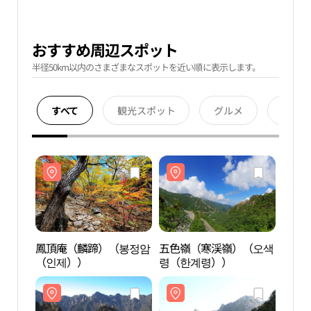
おすすめ周辺スポット
半径50km以内のさまざまなスポットを近い順に表示します。
すべて
観光スポット
グルメ
宿泊
鳳頂庵（麟蹄）（봉정암
五色嶺（寒渓嶺）（오색
鳳頂
（인제））
령（한계령））
（인