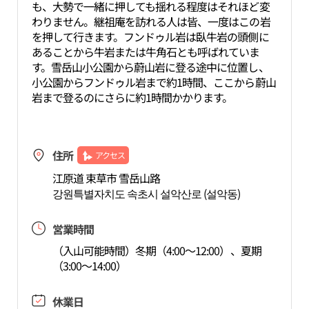
も、大勢で一緒に押しても揺れる程度はそれほど変
わりません。継祖庵を訪れる人は皆、一度はこの岩
を押して行きます。フンドゥル岩は臥牛岩の頭側に
あることから牛岩または牛角石とも呼ばれていま
す。雪岳山小公園から蔚山岩に登る途中に位置し、
小公園からフンドゥル岩まで約1時間、ここから蔚山
岩まで登るのにさらに約1時間かかります。
住所
アクセス
江原道 束草市 雪岳山路
강원특별자치도 속초시 설악산로 (설악동)
営業時間
（入山可能時間）冬期（4:00～12:00）、夏期
（3:00～14:00）
休業日