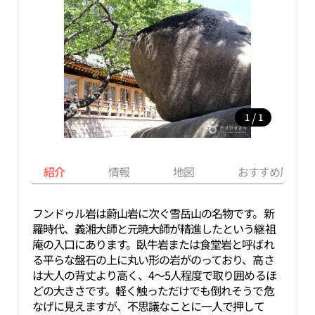
/
1
1
紹介
情報
地図
おすすめ周辺ス
フンドゥル岩は蔚山岩に次ぐ雪岳山の名物です。新
羅時代、義湘大師と元暁大師が精進したという継祖
庵の入口にあります。臥牛岩または食堂岩と呼ばれ
る平らな盤石の上に丸い形の岩がのっており、高さ
は大人の背丈より高く、4～5人程度で取り囲めるほ
どの大きさです。軽く触っただけでも倒れそうで危
なげに見えますが、不思議なことに一人で押して