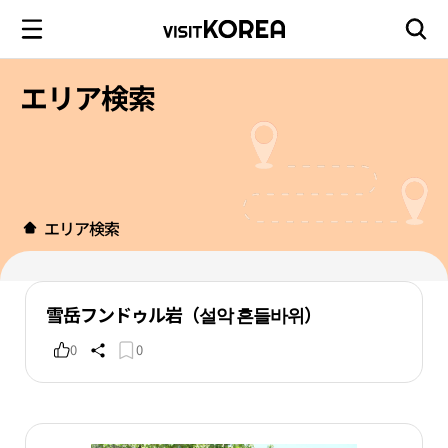
エリア検索
エリア検索
雪岳フンドゥル岩（설악 흔들바위）
0
0