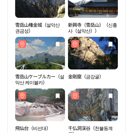
雪岳山権金城（설악산
新興寺（雪岳山）（신흥
雪岳
권금성）
사（설악산））
권금
雪岳山ケーブルカー（설
金剛窟（금강굴）
雪岳
악산 케이블카）
악산 
飛仙台（비선대）
千仏洞渓谷（천불동계
飛仙