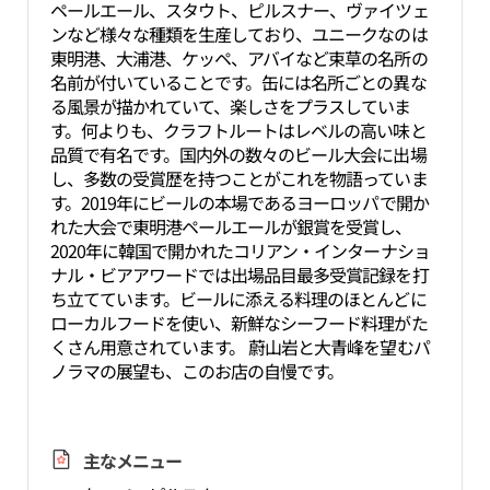
ペールエール、スタウト、ピルスナー、ヴァイツェ
ンなど様々な種類を生産しており、ユニークなのは
東明港、大浦港、ケッペ、アバイなど束草の名所の
名前が付いていることです。缶には名所ごとの異な
る風景が描かれていて、楽しさをプラスしていま
す。何よりも、クラフトルートはレベルの高い味と
品質で有名です。国内外の数々のビール大会に出場
し、多数の受賞歴を持つことがこれを物語っていま
す。2019年にビールの本場であるヨーロッパで開か
れた大会で東明港ペールエールが銀賞を受賞し、
2020年に韓国で開かれたコリアン・インターナショ
ナル・ビアアワードでは出場品目最多受賞記録を打
ち立てています。ビールに添える料理のほとんどに
ローカルフードを使い、新鮮なシーフード料理がた
くさん用意されています。 蔚山岩と大青峰を望むパ
ノラマの展望も、このお店の自慢です。
主なメニュー