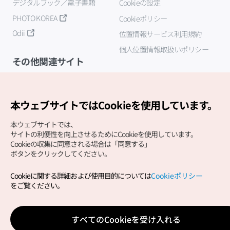
デジタルブック／電子書籍
Cookieの設定
PHOTO KOREA
Cookieポリシー
Odii
位置情報サービス利用規約
個人位置情報取扱いポリシー
その他関連サイト
韓国観光公社
K-MICE
本ウェブサイトではCookieを使用しています。
本ウェブサイトでは、
サイトの利便性を向上させるためにCookieを使用しています。
Cookieの収集に同意される場合は「同意する」
ボタンをクリックしてください。
Cookieに関する詳細および使用目的については
Cookieポリシー
Copyright (c) Korea Tourism Organization All Rights
をご覧ください。
Reserved.
サイトエラー報告
公式メール
japanese@knto.or.kr
すべてのCookieを受け入れる