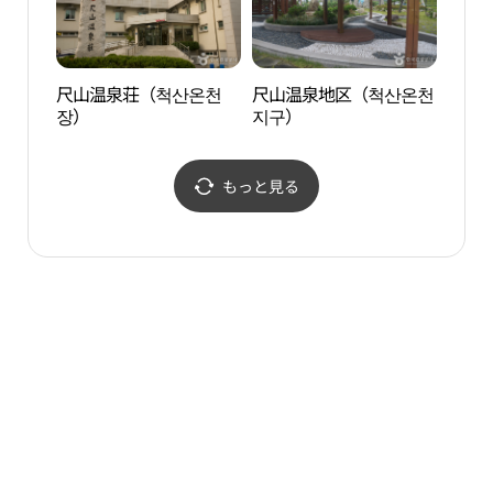
尺山温泉荘（척산온천
尺山温泉地区（척산온천
テデ
장）
지구）
디베
もっと見る