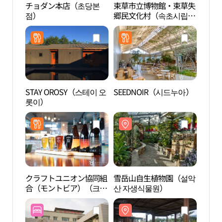
チョダン本店（초당본
束草市立博物館・束草失
束草
점）
郷民文化村（속초시립박
郷民
물관·속초실향민문화
물관
촌）
촌）
STAY OROSY（스테이 오
SEEDNOIR（시드누아）
尺山
롯이）
지구
クラフトユニオン協同組
雪岳山自生植物園（설악
鶴沙坪
合（モントビア）（크래
산 자생식물원）
ゥブ
프트유니온협동조합（몽
을 순
트비어））