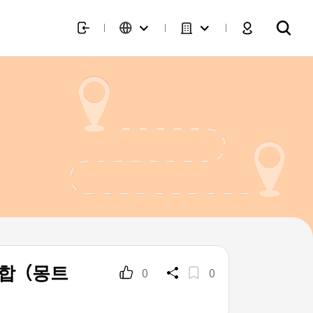
합（몽트
0
0