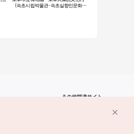
（속초시립박물관·속초실향민문화
（속초시립박물관·
촌）
촌）
その他関連サイト
韓国観光公社
K-MICE
ーポリシー