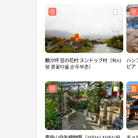
鶴沙坪 豆の花村 スンドゥブ村（학사
ハン
평 콩꽃마을 순두부촌）
ピア
雪岳山自生植物園（설악산 자생식물
チョ