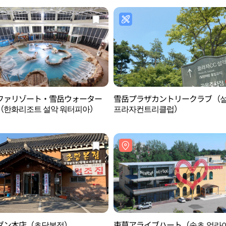
ファリゾート・雪岳ウォーター
雪岳プラザカントリークラブ（
（한화리조트 설악 워터피아）
프라자컨트리클럽）
ダン本店（초당본점）
束草アライブハート（속초 얼라