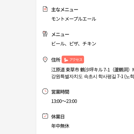
主なメニュー
モントメープルエール
メニュー
ビール、ピザ、チキン
住所
アクセス
江原道 束草市 鶴沙坪キル 7-1（蘆鶴洞）MO
강원특별자치도 속초시 학사평길 7-1 (노학동)
営業時間
13:00～23:00
休業日
年中無休