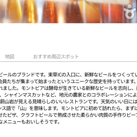
地図
おすすめ周辺スポット
ビールのブランドです。束草ICの入口に、新鮮なビールをつくって
会員たちが集まって始まったというユニークな歴史を持っています
れました。モントビアは酵母が生きている新鮮なビールを志向し、
や桃、シャインマスカットなど、地元の農家とのコラボレーションに
、蔚山岩が見える見晴らしのいいレストランです。天気のいい日には
ランス語で「山」を意味します。モントビアに初めて訪れたら、まず
せたピザ、クラフトビールで熟成させた柔らかい肉質の手作りビー
なメニューもおいしそうです。