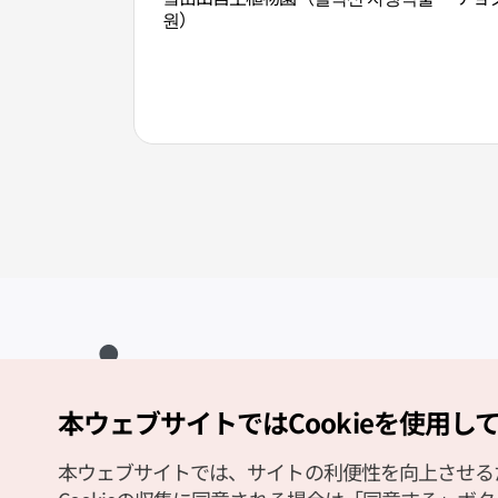
원）
本ウェブサイトではCookieを使用し
Copyright (c) Korea Tourism Organization All Rights Reserved.
サイトエラー報告
公式メール
japanese@knto.or.kr
本ウェブサイトでは、サイトの利便性を向上させるため