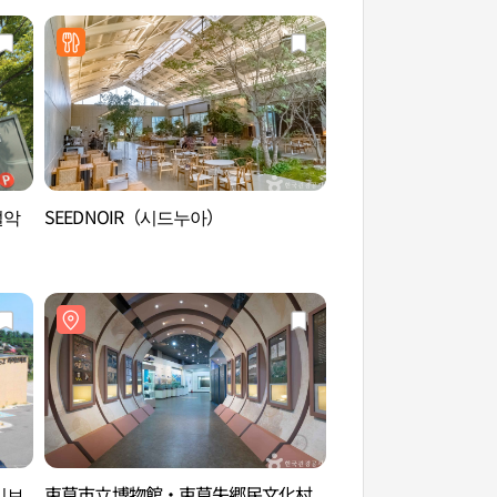
설악
SEEDNOIR（시드누아）
鶴沙坪 豆の花村 
평 콩꽃마을 순두부
이브
束草市立博物館・束草失郷民文化村
束草市立博物館・束