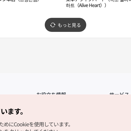
하트（Alive Heart））
もっと見る
お役立ち情報
サービス
公式アプリ「VISITKOREA」
利用規約
ています。
1330観光通訳案内
FAQ
にCookieを使用しています。
観光資料ダウンロード
プライバシ