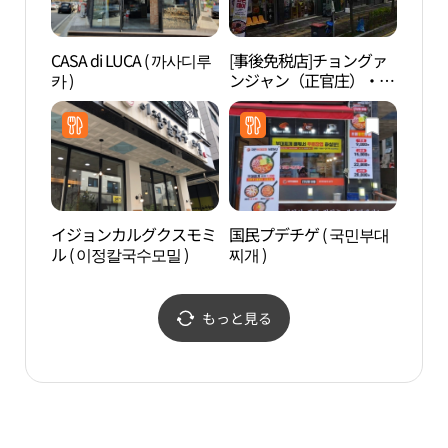
CASA di LUCA ( 까사디루
[事後免税店]チョングァ
TRI
카 )
ンジャン（正官庄）・ソ
サボル本店(정관장 소사
벌본점)
イジョンカルグクスモミ
国民プデチゲ ( 국민부대
ノリ
ル ( 이정칼국수모밀 )
찌개 )
문화
もっと見る