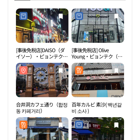
[事後免税店]DAISO（ダ
[事後免税店] Olive
合井
イソー）・ピョンテク
Young・ピョンテク（平
동 카
（平沢）ソサボル地区店
沢）ソサボル店(올리브
(다이소 평택소사벌지구
영 평택소사벌점)
점)
合井洞カフェ通り（합정
百年カルビ 素沙( 백년갈
松炭
동 카페거리）
비 소사 )
광특