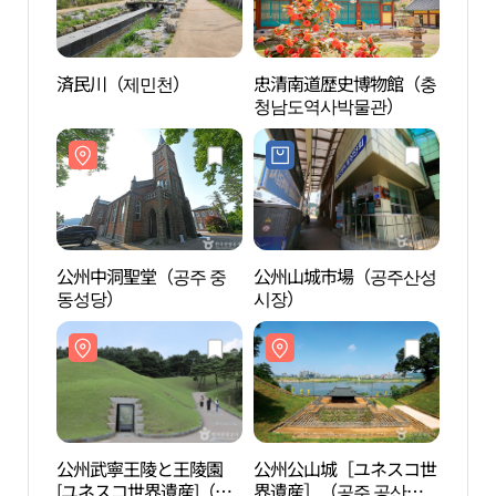
済民川（제민천）
忠清南道歴史博物館（충
忠清
청남도역사박물관）
청남
公州中洞聖堂（공주 중
公州山城市場（공주산성
公州
동성당）
시장）
[ユネ
주 무
네스코
公州武寧王陵と王陵園
公州公山城［ユネスコ世
百済
[ユネスコ世界遺産]（공
界遺産］（공주 공산성
감체