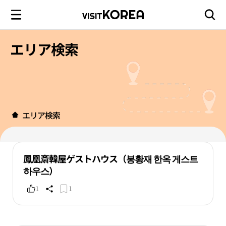
エリア検索
エリア検索
鳳凰斎韓屋ゲストハウス（봉황재 한옥 게스트
하우스）
1
1