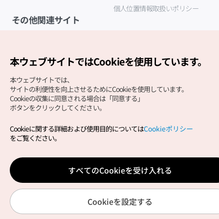
個人位置情報取扱いポリシー
その他関連サイト
韓国観光公社
K-MICE
本ウェブサイトではCookieを使用しています。
本ウェブサイトでは、
サイトの利便性を向上させるためにCookieを使用しています。
Cookieの収集に同意される場合は「同意する」
ボタンをクリックしてください。
Cookieに関する詳細および使用目的については
Cookieポリシー
Copyright (c) Korea Tourism Organization All Rights
をご覧ください。
Reserved.
サイトエラー報告
公式メール
japanese@knto.or.kr
すべてのCookieを受け入れる
Cookieを設定する