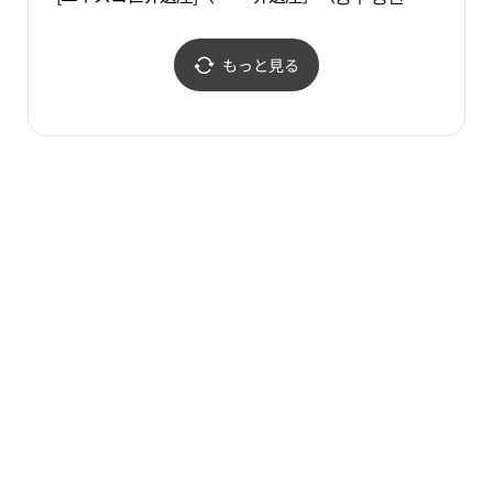
주 무령왕릉과 왕릉원[유
［유네스코 세계유
네스코 세계유산]）
산］）
もっと見る