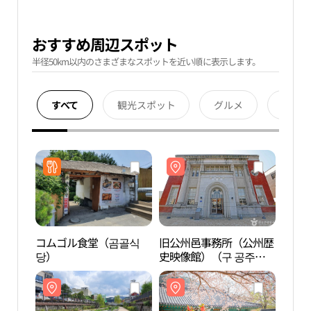
おすすめ周辺スポット
半径50km以内のさまざまなスポットを近い順に表示します。
すべて
観光スポット
グルメ
宿泊
コムゴル食堂（곰골식
旧公州邑事務所（公州歴
旧公
당）
史映像館）（구 공주읍
史映
사무소（공주역사영상
사무
관））
관）