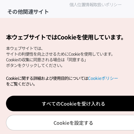
個人位置情報取扱いポリシー
その他関連サイト
韓国観光公社
K-MICE
本ウェブサイトではCookieを使用しています。
本ウェブサイトでは、
サイトの利便性を向上させるためにCookieを使用しています。
Cookieの収集に同意される場合は「同意する」
ボタンをクリックしてください。
Cookieに関する詳細および使用目的については
Cookieポリシー
Copyright (c) Korea Tourism Organization All Rights
をご覧ください。
Reserved.
サイトエラー報告
公式メール
japanese@knto.or.kr
すべてのCookieを受け入れる
Cookieを設定する