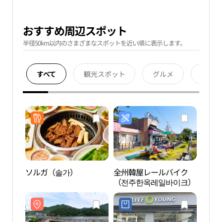
おすすめ周辺スポット
半径50km以内のさまざまなスポットを近い順に表示します。
すべて
観光スポット
グルメ
宿泊
ソルガ（솔가）
全州韓屋レールバイク
牙中
（전주한옥레일바이크）