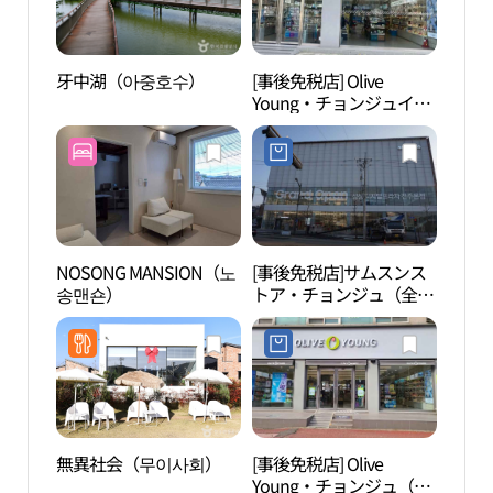
牙中湖（아중호수）
[事後免税店] Olive
寒碧
Young・チョンジュイン
フ（全州麟後）店(올리
브영 전주인후점)
NOSONG MANSION（노
[事後免税店]サムスンス
全州
송맨숀）
トア・チョンジュ（全
ィ］（
州）(삼성스토어 전주)
을 [
無異社会（무이사회）
[事後免税店] Olive
滋満
Young・チョンジュ（全
（자