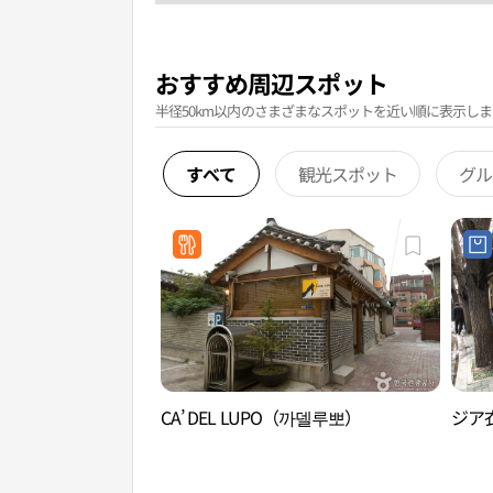
おすすめ周辺スポット
半径50km以内のさまざまなスポットを近い順に表示しま
すべて
観光スポット
グル
CA’ DEL LUPO（까델루뽀）
ジア