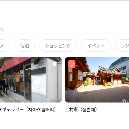
す。
メ
宿泊
ショッピング
イベント
レ
衣ギャラリー（지아衣갤러리）
上村斎（상촌재）