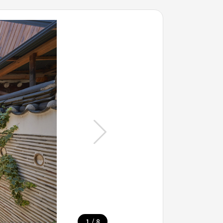
/
1
8