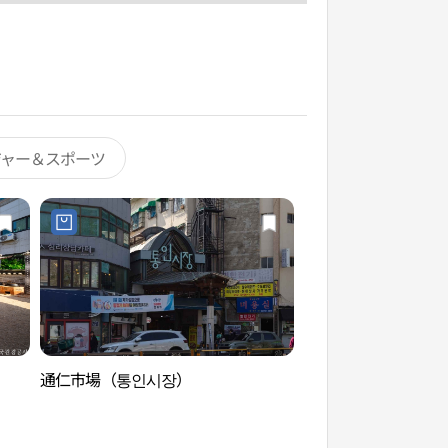
ジャー＆スポーツ
通仁市場（통인시장）
上村斎（상촌재）