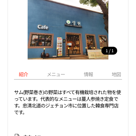
/
1
1
紹介
メニュー
情報
地図
サム(野菜巻き)の野菜はすべて有機栽培された物を使
っています。代表的なメニューは蔓人参焼き定食で
す。忠淸北道のジェチョン市に位置した韓食専門店
です。