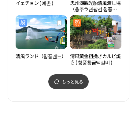
イェチョン ( 예촌 )
忠州湖観光船清風渡し場
綾江
（충주호관광선 청풍나
계곡,
루）
清風ランド（청풍랜드）
淸風黃金粗挽きカルビ焼
浄芳
き ( 청풍황금떡갈비 )
もっと見る