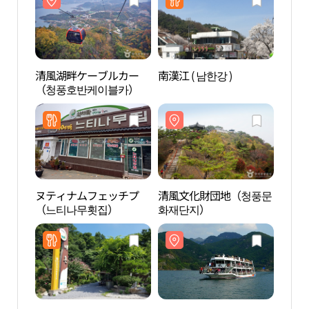
清風湖畔ケーブルカー
南漢江 ( 남한강 )
清風
（청풍호반케이블카）
（청
ヌティナムフェッチプ
清風文化財団地（청풍문
忠州
（느티나무횟집）
화재단지）
（충
루）