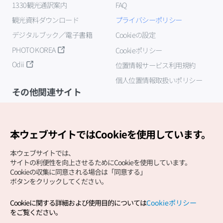
1330観光通訳案内
FAQ
観光資料ダウンロード
プライバシーポリシー
デジタルブック／電子書籍
Cookieの設定
PHOTO KOREA
Cookieポリシー
Odii
位置情報サービス利用規約
個人位置情報取扱いポリシー
その他関連サイト
韓国観光公社
K-MICE
本ウェブサイトではCookieを使用しています。
本ウェブサイトでは、
サイトの利便性を向上させるためにCookieを使用しています。
Cookieの収集に同意される場合は「同意する」
ボタンをクリックしてください。
Cookieに関する詳細および使用目的については
Cookieポリシー
Copyright (c) Korea Tourism Organization All Rights
をご覧ください。
Reserved.