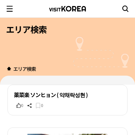
エリア検索
エリア検索
薬菜楽 ソンヒョン ( 약채락성현 )
0
0