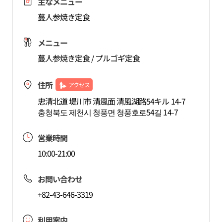
主なメニュー
蔓人参焼き定食
メニュー
蔓人参焼き定食 / プルゴギ定食
住所
アクセス
忠清北道 堤川市 清風面 清風湖路54キル 14-7
충청북도 제천시 청풍면 청풍호로54길 14-7
営業時間
10:00-21:00
お問い合わせ
+82-43-646-3319
利用案内