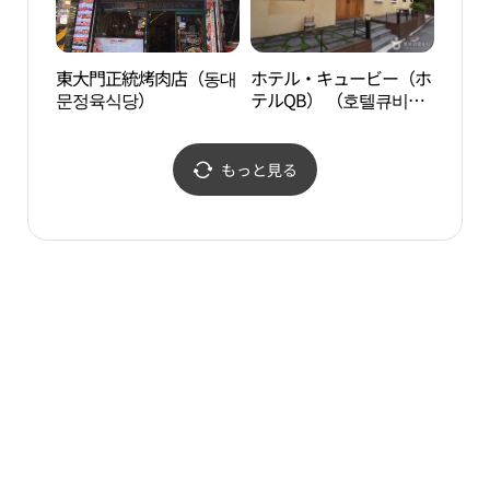
東大門正統烤肉店（동대
ホテル・キュービー（ホ
ソウ
문정육식당）
テルQB） （호텔큐비
リ通り
（호텔QB））
한마리
もっと見る