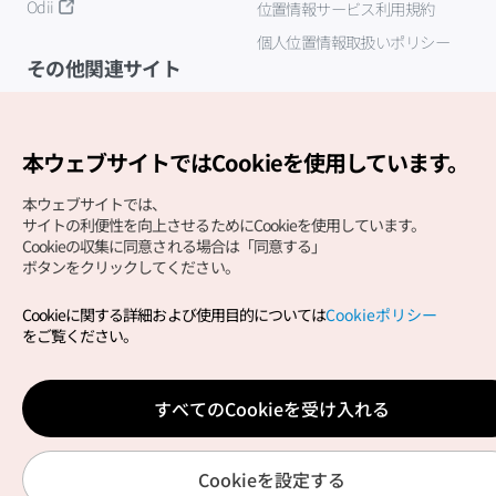
Odii
位置情報サービス利用規約
個人位置情報取扱いポリシー
その他関連サイト
韓国観光公社
K-MICE
本ウェブサイトではCookieを使用しています。
本ウェブサイトでは、
サイトの利便性を向上させるためにCookieを使用しています。
Cookieの収集に同意される場合は「同意する」
ボタンをクリックしてください。
Cookieに関する詳細および使用目的については
Cookieポリシー
Copyright (c) Korea Tourism Organization All Rights
をご覧ください。
Reserved.
サイトエラー報告
公式メール
japanese@knto.or.kr
すべてのCookieを受け入れる
Cookieを設定する