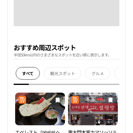
おすすめ周辺スポット
半径50km以内のさまざまなスポットを近い順に表示します。
すべて
観光スポット
グルメ
宿泊
エベレスト（에베레스
東大門本家カマソッソル
漢陽