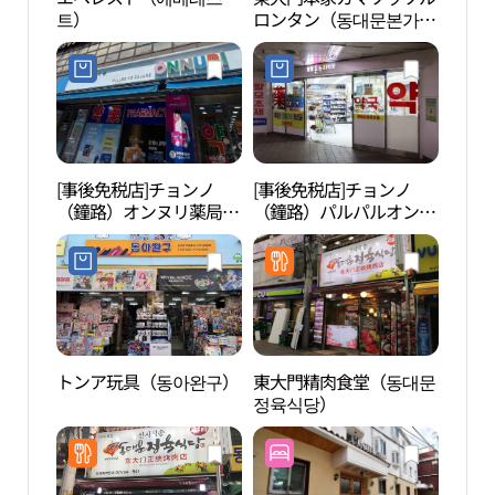
트）
ロンタン（동대문본가가
성박
마솥설렁탕）
[事後免税店]チョンノ
[事後免税店]チョンノ
東大
（鐘路）オンヌリ薬局
（鐘路）パルパルオンヌ
대문
(종로온누리약국)
リ薬局(종로팔팔온누리
약국)
トンア玩具（동아완구）
東大門精肉食堂（동대문
清渓
정육식당）
천헌