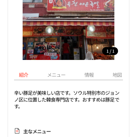
/
1
1
紹介
メニュー
情報
地図
辛い豚足が美味しい店です。ソウル特別市のジョン
ノ区に位置した韓食専門店です。おすすめは豚足で
す。
主なメニュー