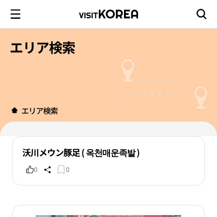
エリア検索
エリア検索
沃川メウン豚足 ( 옥천매운족발 )
0
0