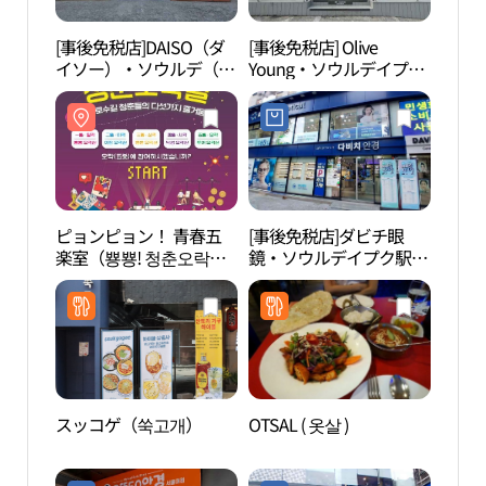
[事後免税店]DAISO（ダ
[事後免税店] Olive
冠岳
イソー）・ソウルデ（ソ
Young・ソウルデイプク
악산
ウル大）入口店(다이소
駅店(올리브영 서울대입
서울대입구점)
구역점)
ピョンピョン！ 青春五
[事後免税店]ダビチ眼
ソウ
楽室（뿅뿅! 청춘오락실 :
鏡・ソウルデイプク駅店
울대
샤로수길 청춘들의 다섯
(다비치안경 서울대입구
가지 즐거움）
역점)
スッコゲ（쑥고개）
OTSAL ( 옷살 )
ソウ
（現
南ソ