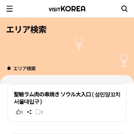
エリア検索
エリア検索
聖敏ラム肉の串焼き ソウル大入口 ( 성민양꼬치
서울대입구 )
0
0