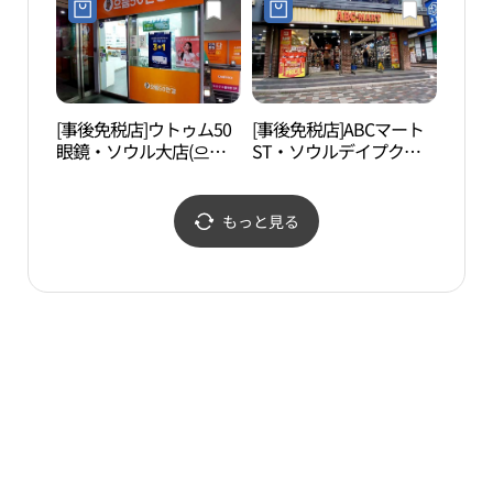
구 벨
울시
술관
[事後免税店]ウトゥム50
[事後免税店]ABCマート
国立
眼鏡・ソウル大店(으뜸
ST・ソウルデイプク
서울
50안경 서울대점)
（ソウル大入口）駅店
(ABC마트 ST 서울대입구
역점)
もっと見る