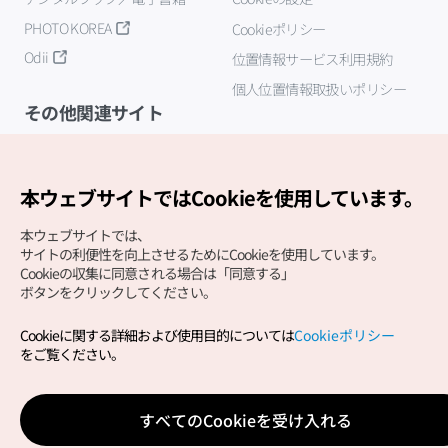
PHOTO KOREA
Cookieポリシー
Odii
位置情報サービス利用規約
個人位置情報取扱いポリシー
その他関連サイト
韓国観光公社
K-MICE
本ウェブサイトではCookieを使用しています。
本ウェブサイトでは、
サイトの利便性を向上させるためにCookieを使用しています。
Cookieの収集に同意される場合は「同意する」
ボタンをクリックしてください。
Cookieに関する詳細および使用目的については
Cookieポリシー
Copyright (c) Korea Tourism Organization All Rights
をご覧ください。
Reserved.
サイトエラー報告
公式メール
japanese@knto.or.kr
すべてのCookieを受け入れる