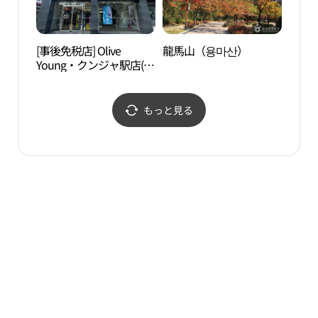
[事後免税店] Olive
龍馬山（용마산）
世宗
Young・クンジャ駅店(올
학교
리브영 군자역점)
もっと見る