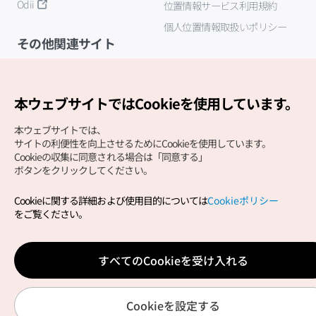
Odii
位置情報サービス利用規約
個人位置情報取扱いポリシー
その他関連サイト
韓国観光公社
K-MICE
本ウェブサイトではCookieを使用しています。
本ウェブサイトでは、
サイトの利便性を向上させるためにCookieを使用しています。
Cookieの収集に同意される場合は「同意する」
ボタンをクリックしてください。
Cookieに関する詳細および使用目的については
Cookieポリシー
Copyright (c) Korea Tourism Organization All Rights
をご覧ください。
Reserved.
サイトエラー報告
公式メール
japanese@knto.or.kr
すべてのCookieを受け入れる
Cookieを設定する