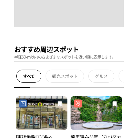
おすすめ周辺スポット
半径50km以内のさまざまなスポットを近い順に表示します。
すべて
観光スポット
グルメ
宿泊
[事後免税店]Olive
龍馬瀑布公園（용마폭포
龍馬