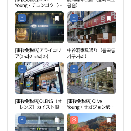
Young・チュンゴク（中
공원）
공원
谷）駅店(올리브영 중곡
역점)
[事後免税店]アライコリ
中谷洞家具通り（중곡동
ユニ
ア(아라이코리아)
가구거리）
ター
터）
[事後免税店]OLENS（オ
[事後免税店] Olive
ソウ
ーレンズ）カイスト眼
Young・サガジョン駅店
어린
鏡・チャンアン（長安）
(올리브영 사가정역점)
店(오렌즈 카이스트안경
장안점)