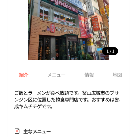
/
1
1
紹介
メニュー
情報
地図
ご飯とラーメンが食べ放題です。釜山広域市のブサ
ンジン区に位置した韓食専門店です。おすすめは熟
成キムチチゲです。
主なメニュー