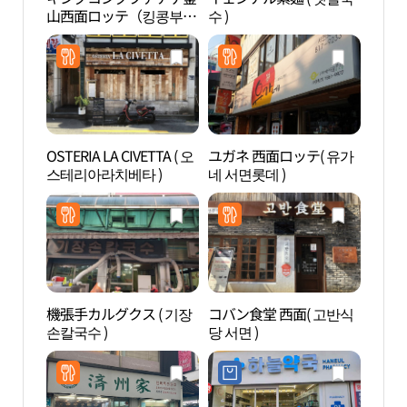
山西面ロッテ（킹콩부대
수 )
山ロ
찌개 부산서면롯데）
지노
OSTERIA LA CIVETTA ( 오
ユガネ 西面ロッテ( 유가
田浦
스테리아라치베타 )
네 서면롯데 )
페거
機張手カルグクス ( 기장
コバン食堂 西面( 고반식
虎川
손칼국수 )
당 서면 )