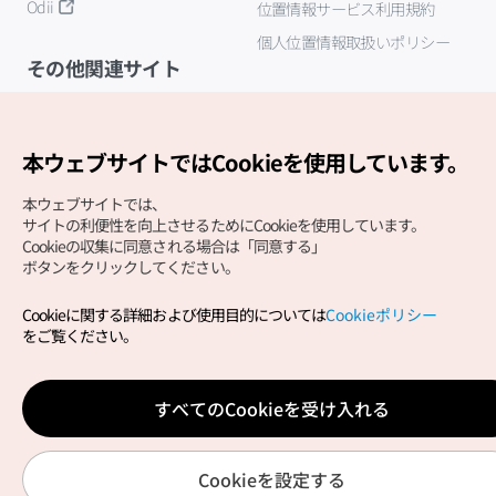
Odii
位置情報サービス利用規約
個人位置情報取扱いポリシー
その他関連サイト
韓国観光公社
K-MICE
本ウェブサイトではCookieを使用しています。
本ウェブサイトでは、
サイトの利便性を向上させるためにCookieを使用しています。
Cookieの収集に同意される場合は「同意する」
ボタンをクリックしてください。
Cookieに関する詳細および使用目的については
Cookieポリシー
Copyright (c) Korea Tourism Organization All Rights
をご覧ください。
Reserved.
サイトエラー報告
公式メール
japanese@knto.or.kr
すべてのCookieを受け入れる
Cookieを設定する