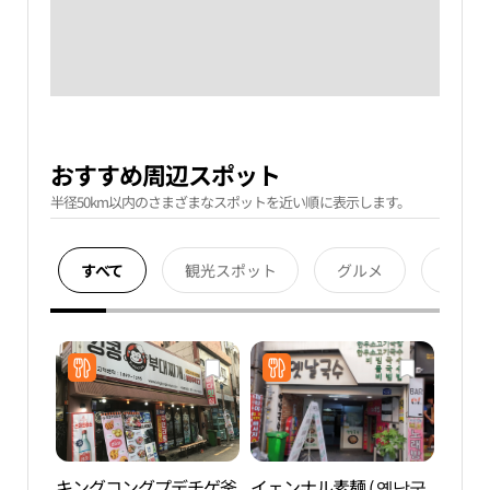
おすすめ周辺スポット
半径50km以内のさまざまなスポットを近い順に表示します。
すべて
観光スポット
グルメ
宿泊
キングコングプデチゲ釜
イェンナル素麺 ( 옛날국
セブ