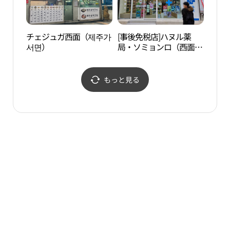
チェジュガ西面（제주가
[事後免税店]ハヌル薬
南釜
서면）
局・ソミョンロ（西面
회）
路）(하늘약국 서면로)
もっと見る