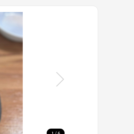
/
1
6