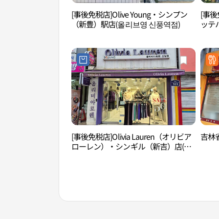
[事後免税店]Olive Young・シンプン
[事後
（新豊）駅店(올리브영 신풍역점)
ッテ
(코지
[事後免税店]Olivia Lauren（オリビア
吉林省
ローレン）・シンギル（新吉）店(올
리비아로렌 신길점)