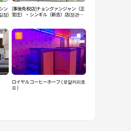
シン
[事後免税店]チョングァンジャン（正
文来創作村（문래창
길점)
官庄）・シンギル（新吉）店(정관장
신길점)
）
ロイヤルコーヒーホーフ ( 로얄커피호
ポラメ公園（보라매
프 )