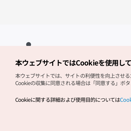
本ウェブサイトではCookieを使用し
Copyright (c) Korea Tourism Organization All Rights Reserved.
サイトエラー報告
公式メール
japanese@knto.or.kr
本ウェブサイトでは、サイトの利便性を向上させるため
Cookieの収集に同意される場合は「同意する」ボ
Cookieに関する詳細および使用目的については
Co