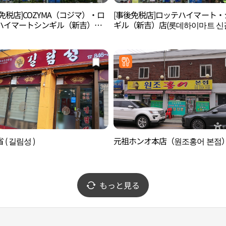
免税店]COZYMA（コジマ）・ロ
[事後免税店]ロッテハイマート・
ハイマートシンギル（新吉）店
ギル（新吉）店(롯데하이마트 신
마 롯데하이마트 신길점)
 ( 길림성 )
元祖ホンオ本店（원조홍어 본점
もっと見る