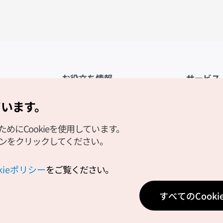
お役立ち情報
サービス
公式アプリ「VISITKOREA」
利用規約
ています。
1330観光通訳案内
FAQ
にCookieを使用しています。
観光資料ダウンロード
プライバシ
タンをクリックしてください。
デジタルブック／電子書籍
Cookieの
PHOTO KOREA
Cookieポ
okieポリシー
をご覧ください。
Odii
位置情報サ
すべてのCook
個人位置情