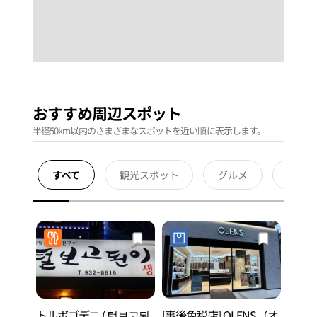
おすすめ周辺スポット
半径50km以内のさまざまなスポットを近い順に表示します。
すべて
観光スポット
グルメ
宿泊
トルボゴデニ ( 털보고된
[事後免税店] OLENS（オ
仏岩