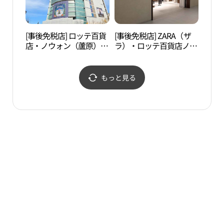
[事後免税店] ロッテ百貨
[事後免税店] ZARA（ザ
ソウ
店・ノウォン（蘆原）店
ラ）・ロッテ百貨店ノウ
后）
(롯데백화점 노원점)
ォン（蘆原）店(ZARA 롯
［ユ
데백화점 노원점)
化遺
（문
もっと見る
（인
세계