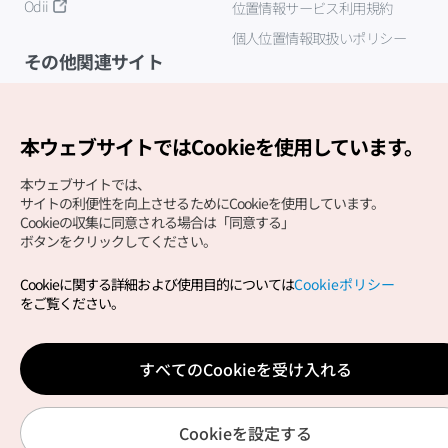
Odii
位置情報サービス利用規約
個人位置情報取扱いポリシー
その他関連サイト
韓国観光公社
K-MICE
本ウェブサイトではCookieを使用しています。
本ウェブサイトでは、
サイトの利便性を向上させるためにCookieを使用しています。
Cookieの収集に同意される場合は「同意する」
ボタンをクリックしてください。
Cookieに関する詳細および使用目的については
Cookieポリシー
Copyright (c) Korea Tourism Organization All Rights
をご覧ください。
Reserved.
サイトエラー報告
公式メール
japanese@knto.or.kr
すべてのCookieを受け入れる
Cookieを設定する