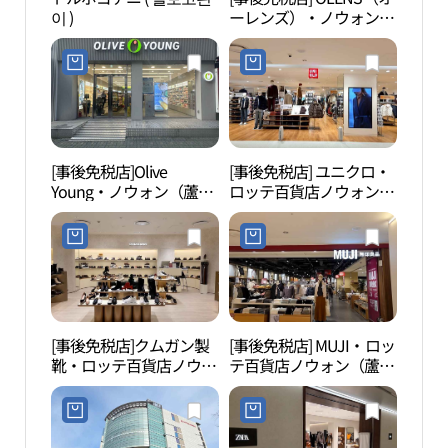
이 )
ーレンズ）・ノウォン
비정
（蘆原）店(오렌즈 노원
점)
[事後免税店]Olive
[事後免税店] ユニクロ・
仏岩
Young・ノウォン（蘆
ロッテ百貨店ノウォン
原）店(올리브영 노원점)
（蘆原）店(유니클로 롯
데백화점 노원점)
[事後免税店]クムガン製
[事後免税店] MUJI・ロッ
ドゥ
靴・ロッテ百貨店ノウォ
テ百貨店ノウォン（蘆
（둘
ン（蘆原）店(금강제화
原）店(MUJI 롯데백화점
롯데백화점 노원점)
노원점)