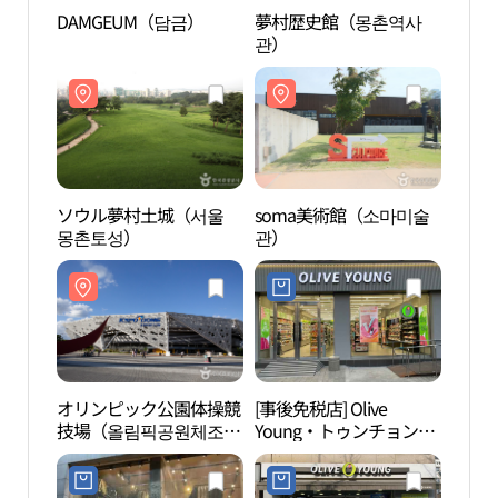
DAMGEUM（담금）
夢村歴史館（몽촌역사
夢村
관）
관）
ソウル夢村土城（서울
soma美術館（소마미술
som
몽촌토성）
관）
관）
オリンピック公園体操競
[事後免税店] Olive
オリ
技場（올림픽공원체조경
Young・トゥンチョン
픽공
기장）
（遁村店）(올리브영 둔
촌점)