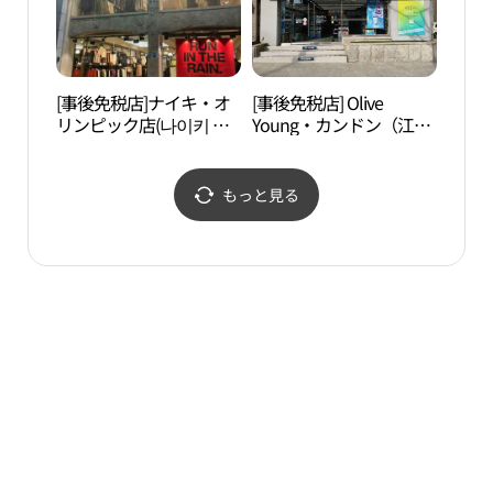
[事後免税店]ナイキ・オ
[事後免税店] Olive
漢城
リンピック店(나이키 올
Young・カンドン（江
제박
림픽점)
東）区庁店(올리브영 강
동구청점)
もっと見る