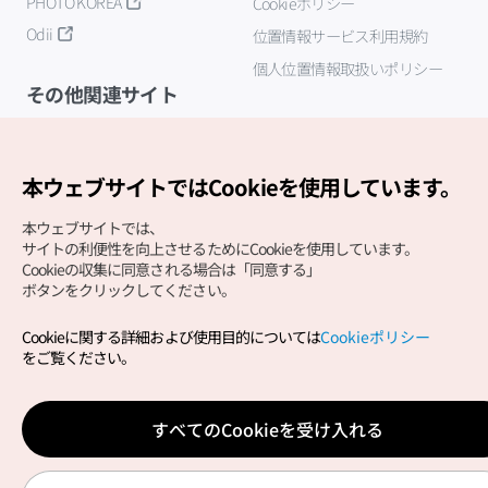
PHOTO KOREA
Cookieポリシー
Odii
位置情報サービス利用規約
個人位置情報取扱いポリシー
その他関連サイト
韓国観光公社
K-MICE
本ウェブサイトではCookieを使用しています。
本ウェブサイトでは、
サイトの利便性を向上させるためにCookieを使用しています。
Cookieの収集に同意される場合は「同意する」
ボタンをクリックしてください。
Cookieに関する詳細および使用目的については
Cookieポリシー
Copyright (c) Korea Tourism Organization All Rights
をご覧ください。
Reserved.
サイトエラー報告
公式メール
japanese@knto.or.kr
すべてのCookieを受け入れる