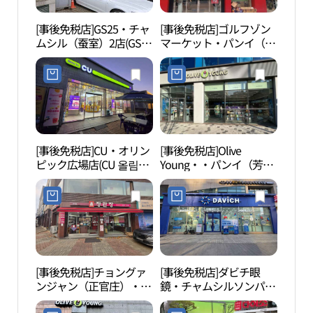
[事後免税店]GS25・チャ
[事後免税店]ゴルフゾン
漢城
ムシル（蚕室）2店(GS25
マーケット・パンイ（芳
제박
잠실2점)
荑）店(골프존마켓 방이
점)
[事後免税店]CU・オリン
[事後免税店]Olive
ソン
ピック広場店(CU 올림픽
Young・・パンイ（芳
길）
광장점)
荑）市場店(올리브영 방
이시장점)
[事後免税店]チョングァ
[事後免税店]ダビチ眼
ロッ
ンジャン（正官庄）・パ
鏡・チャムシルソンパ
ソウ
ンイ（芳荑）店(정관장
（蚕室松坡）区庁店(다
타워