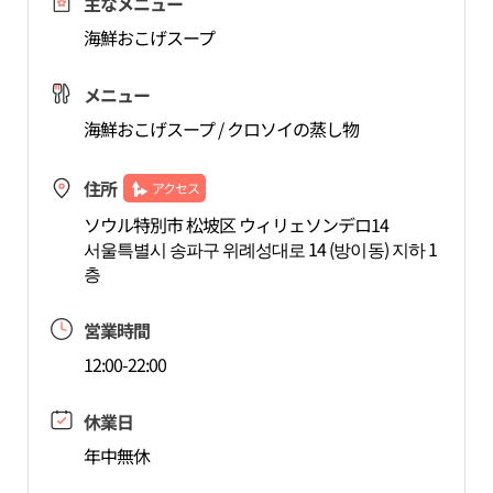
主なメニュー
海鮮おこげスープ
メニュー
海鮮おこげスープ / クロソイの蒸し物
住所
アクセス
ソウル特別市 松坡区 ウィリェソンデロ14
서울특별시 송파구 위례성대로 14 (방이동) 지하 1
층
営業時間
12:00-22:00
休業日
年中無休