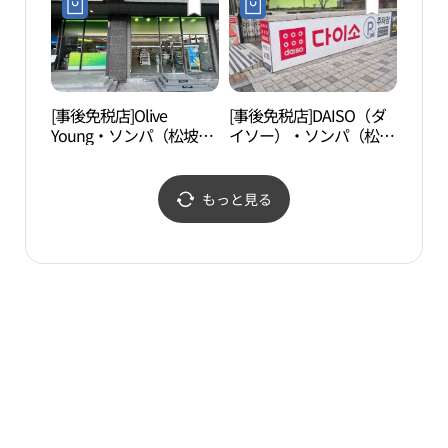
방이점)
비치안경 잠실송파구청
점)
[事後免税店]Olive
[事後免税店]DAISO（ダ
ソウ
Young・ソンパ（松坡）
イソー）・ソンパ（松
몽촌
区庁店(올리브영 송파구
坡）区庁店(다이소 송파
청점)
구청점)
もっと見る