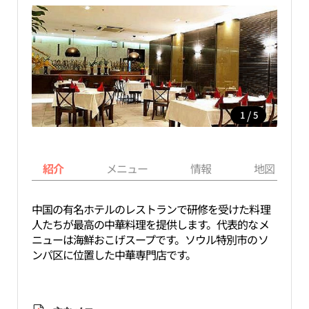
/
1
5
紹介
メニュー
情報
地図
中国の有名ホテルのレストランで研修を受けた料理
人たちが最高の中華料理を提供します。代表的なメ
ニューは海鮮おこげスープです。ソウル特別市のソ
ンパ区に位置した中華専門店です。