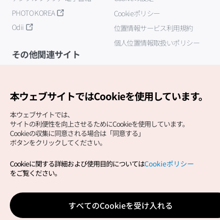
PHOTO KOREA
Cookieポリシー
Odii
位置情報サービス利用規約
個人位置情報取扱いポリシー
その他関連サイト
韓国観光公社
K-MICE
本ウェブサイトではCookieを使用しています。
本ウェブサイトでは、
サイトの利便性を向上させるためにCookieを使用しています。
Cookieの収集に同意される場合は「同意する」
ボタンをクリックしてください。
Cookieに関する詳細および使用目的については
Cookieポリシー
Copyright (c) Korea Tourism Organization All Rights
をご覧ください。
Reserved.
サイトエラー報告
公式メール
japanese@knto.or.kr
すべてのCookieを受け入れる