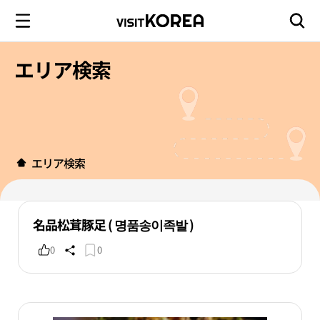
エリア検索
エリア検索
名品松茸豚足 ( 명품송이족발 )
0
0