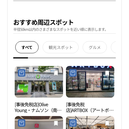
おすすめ周辺スポット
半径50km以内のさまざまなスポットを近い順に表示します。
すべて
観光スポット
グルメ
宿泊
[事後免税店]Olive
[事後免税
ソウ
Young・ナムソン（南
店]ARTBOX（アートボッ
（現
城）駅店(올리브영 남성
クス）・イス（梨水）駅
南ソ
역점)
店(아트박스 이수역점)
구 벨
울시