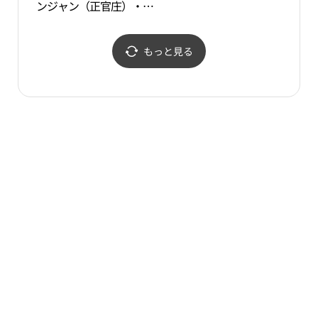
ンジャン（正官庄）・ナ
교）
ムヒョン（南峴）店(정
관장 남현점)
もっと見る