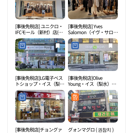
술관
[事後免税店] ユニクロ・
[事後免税店] Yves
冠岳
IFCモール（新村）店(유
Salomon（イヴ・サロモ
악산
니클로 IFC몰점)
ン）・シンセゲ（新世
界）百貨店カンナム（江
南）店(이브살로몬 신세
계백화점 강남점)
[事後免税店]LG電子ベス
[事後免税店]Olive
ソレ
トショップ・イス（梨
Young・イス（梨水）駅
水）店(LG전자 베스트샵
店(올리브영 이수역점)
이수점)
[事後免税店]チョングァ
グォンマグロ ( 권참치 )
ソウ