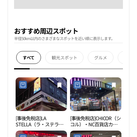
おすすめ周辺スポット
半径50km以内のさまざまなスポットを近い順に表示します。
すべて
観光スポット
グルメ
宿泊
[事後免税店]LA
[事後免税店]CHICOR（シ
陽川
STELLA（ラ・ステラ）
コル）・NC百貨店カン
(라스텔라)
ソ（江西）店(시코르 NC
백화점 강서점)