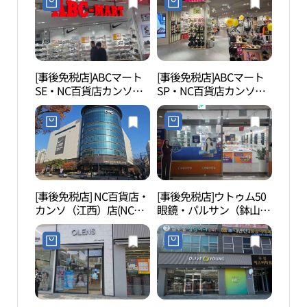
[事後免税店]ABCマート
[事後免税店]ABCマート
ソウ
SE・NC百貨店カンソ
SP・NC百貨店カンソ
원）
（江西）店(ABC마트 SE
（江西）店(ABC마트 SP
NC백화점 강서점)
NC백화점 강서점)
[事後免税店] NC百貨店・
[事後免税店]ウトゥム50
スイ
カンソ（江西）店(NC백
眼鏡・パルサン（鉢山）
子ど
화점 강서점)
店(으뜸50안경 발산점)
위트
품체