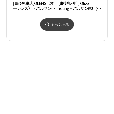
[事後免税店]OLENS（オ
[事後免税店] Olive
江西
ーレンズ）・パルサン
Young・パルサン駅店(올
습지
（鉢山）駅店(오렌즈 발
리브영 발산역점)
산역점)
もっと見る