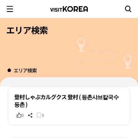
エリア検索
エリア検索
登村しゃぶカルグクス 登村 ( 등촌샤브칼국수
등촌 )
0
0