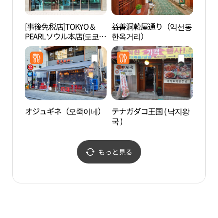
[事後免税店]TOKYO &
益善洞韓屋通り（익선동
DYN
PEARLソウル本店(도쿄앤
한옥거리）
仁寺
펄 서울본점)
메이
점）
オジュギネ（오죽이네）
テナガダコ王国 ( 낙지왕
昌徳
국 )
소극
もっと見る