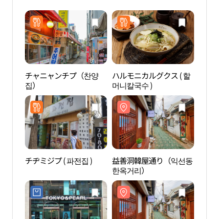
チャニャンチプ（찬양
ハルモニカルグクス ( 할
益善
집）
머니칼국수 )
한옥
チヂミジプ ( 파전집 )
益善洞韓屋通り（익선동
餅博
한옥거리）