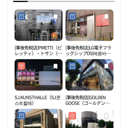
[事後免税店]PIRETTI（ピ
[事後免税店]LG電子フラ
SJ.K
レッティ）・トサン（島
ッグシップD5(메종바카
스트
山）フラッグショップ
라서울)
(피레티 도산FLAGSHOP)
SJ.KUNSTHALLE（SJ쿤
[事後免税店]GOLDEN
島山
스트할레）
GOOSE（ゴールデング
ース）・ソウルフラッグ
シップ(골든구스 서울 플
래그십)