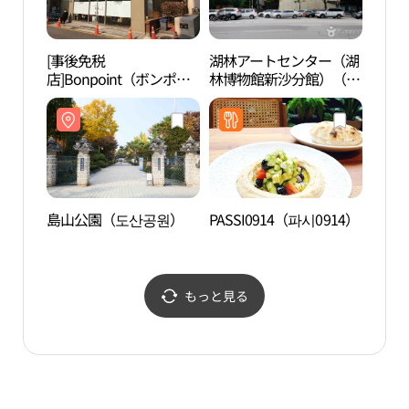
[事後免税
湖林アートセンター（湖
ヒャン
店]Bonpoint（ボンポワ
林博物館新沙分館）（호
ン ）・トサン（島山）
림아트센터（호림박물관
店(봉쁘앙 도산점)
신사분관））
島山公園（도산공원）
PASSI0914（파시0914）
狎鴎
정 로
もっと見る