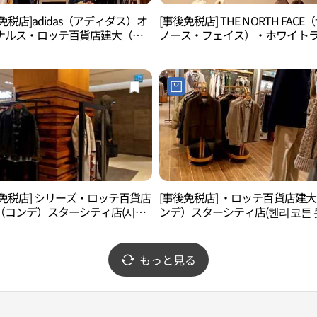
免税店]adidas（アディダス）オ
[事後免税店] THE NORTH FACE
ナルス・ロッテ百貨店建大（コ
ノース・フェイス）・ホワイト
）スターシティ店(아디다스오리
ル・ロッテ百貨店建大（コンデ
스 롯데백화점 건대스타시티점)
ターシティ店(노스페이스화이트
롯데백화점 건대스타시티점)
後免税店] シリーズ・ロッテ百貨店
[事後免税店] ・ロッテ百貨店建
（コンデ）スターシティ店(시리
ンデ）スターシティ店(헨리코튼 
롯데백화점 건대스타시티점)
백화점 건대스타시티점)
もっと見る