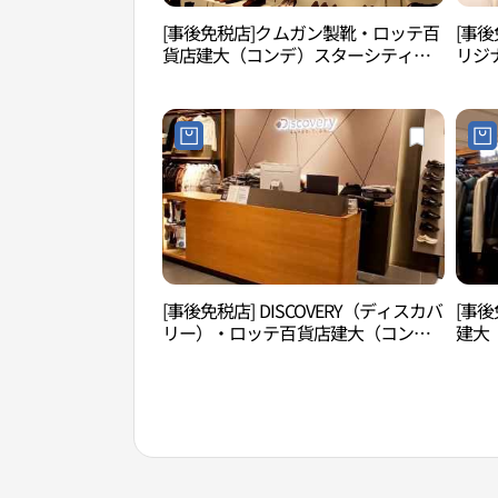
[事後免税店]クムガン製靴・ロッテ百
[事後
貨店建大（コンデ）スターシティ店
リジ
(금강제화 롯데백화점 건대스타시티
ンデ
점)
지널
[事後免税店] DISCOVERY（ディスカバ
[事
リー）・ロッテ百貨店建大（コン
建大
デ）スターシティ店(디스커버리 롯데
즈 
백화점 건대스타시티점)