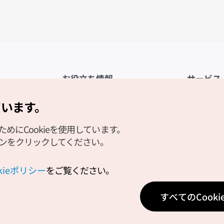
お役立ち情報
サービス
公式アプリ「VISITKOREA」
利用規約
ています。
1330観光通訳案内
FAQ
にCookieを使用しています。
観光資料ダウンロード
プライバシ
タンをクリックしてください。
デジタルブック／電子書籍
Cookieの
PHOTO KOREA
Cookieポ
okieポリシー
をご覧ください。
Odii
位置情報サ
すべてのCook
個人位置情