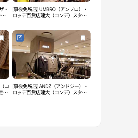
（ザ・
[事後免税店] UMBRO（アンブロ）・
漢江市民公園トゥク
ラベ
ロッテ百貨店建大（コンデ）スター
クソム漢江公園）（
）ス
シティ店(엄브로 롯데백화점 건대스타
섬지구（뚝섬한강공
라벨
시티점)
大（コ
[事後免税店] ANDZ（アンドジー）・
ソウル子供大公園（
롯데
ロッテ百貨店建大（コンデ）スター
원）
シティ店(앤드지 롯데백화점 건대스타
시티점)