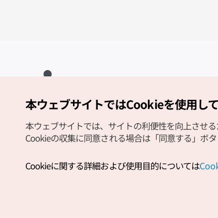
本ウェブサイトではCookieを使用し
Copyright (c) Korea Tourism Organization All Rights Reserved.
サイトエラー報告
公式メール
japanese@knto.or.kr
本ウェブサイトでは、サイトの利便性を向上させるため
Cookieの収集に同意される場合は「同意する」ボ
Cookieに関する詳細および使用目的については
Co