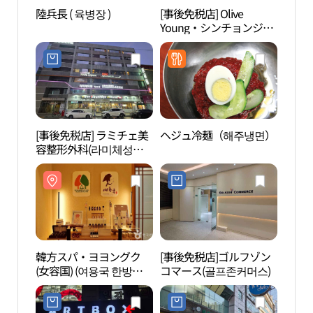
陸兵長 ( 육병장 )
[事後免税店] Olive
韓方
Young・シンチョンジュ
(女容
ンアン（新川中央）店
파)
(올리브영 신천중앙점)
[事後免税店] ラミチェ美
ヘジュ冷麺（해주냉면）
蚕室
容整形外科(라미체성형
장）
외과의원)
韓方スパ・ヨヨングク
[事後免税店]ゴルフゾン
ロッ
(女容国) (여용국 한방스
コマース(골프존커머스)
チャ
파)
벤처