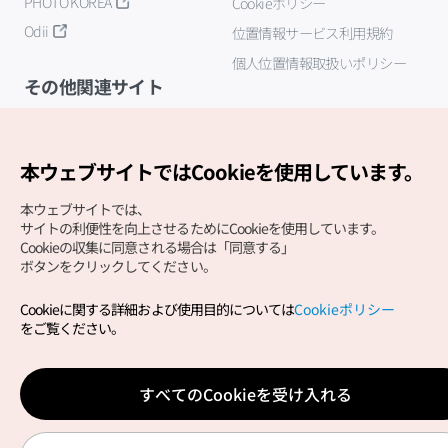
PHOTO KOREA
Cookieポリシー
Odii
位置情報サービス利用規約
個人位置情報取扱いポリシー
その他関連サイト
韓国観光公社
K-MICE
本ウェブサイトではCookieを使用しています。
本ウェブサイトでは、
サイトの利便性を向上させるためにCookieを使用しています。
Cookieの収集に同意される場合は「同意する」
ボタンをクリックしてください。
Cookieに関する詳細および使用目的については
Cookieポリシー
Copyright (c) Korea Tourism Organization All Rights
をご覧ください。
Reserved.
サイトエラー報告
公式メール
japanese@knto.or.kr
すべてのCookieを受け入れる