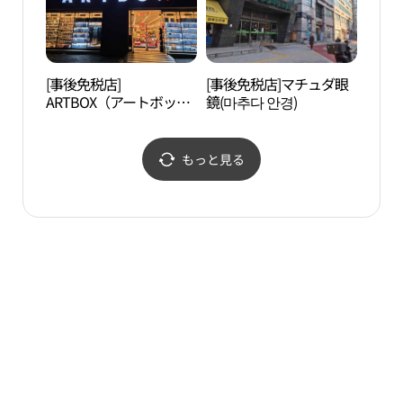
[事後免税店]
[事後免税店]マチュダ眼
ソウ
ARTBOX（アートボック
鏡(마추다 안경)
놀이
ス）・チャムシルセネ店
(아트박스 잠실새내점)
もっと見る